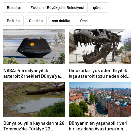
Belediye
Eskişehir Büyükşehir Belediyesi
güncel
Politika
Sendika
son dakika
Yerel
NASA: 4.5 milyar yıllık
Dinozorları yok eden 15 yıllık
asteroit örnekleri Dünya’ya
kışa asteroit tozu neden oldu
getirildi; yaşamın
| Araştırma
başlangıcına ışık tutabilir
Dünya bu yılın kaynaklarını 28
Dünyanın en yaşanabilir yeri
Temmuz’da, Türkiye 22
bir kez daha Avusturya’nın