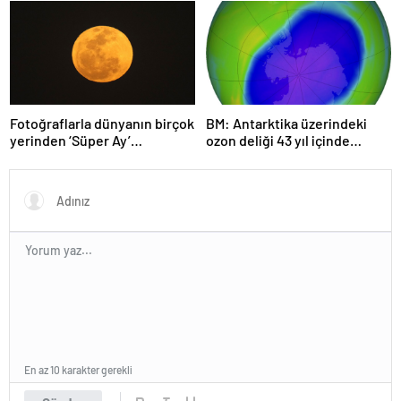
Haziran’da tüketti
başkenti Viyana oldu
Fotoğraflarla dünyanın birçok
BM: Antarktika üzerindeki
yerinden ‘Süper Ay’
ozon deliği 43 yıl içinde
manzaraları
tamamen iyileşebilir
En az 10 karakter gerekli