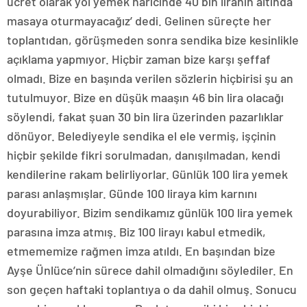
ücret olarak yol yemek haricinde 40 bin liranın altında
masaya oturmayacağız’ dedi. Gelinen süreçte her
toplantıdan, görüşmeden sonra sendika bize kesinlikle
açıklama yapmıyor. Hiçbir zaman bize karşı şeffaf
olmadı. Bize en başında verilen sözlerin hiçbirisi şu an
tutulmuyor. Bize en düşük maaşın 46 bin lira olacağı
söylendi, fakat şuan 30 bin lira üzerinden pazarlıklar
dönüyor. Belediyeyle sendika el ele vermiş, işçinin
hiçbir şekilde fikri sorulmadan, danışılmadan, kendi
kendilerine rakam belirliyorlar. Günlük 100 lira yemek
parası anlaşmışlar. Günde 100 liraya kim karnını
doyurabiliyor. Bizim sendikamız günlük 100 lira yemek
parasına imza atmış. Biz 100 lirayı kabul etmedik,
etmememize rağmen imza atıldı. En başından bize
Ayşe Ünlüce’nin sürece dahil olmadığını söylediler. En
son geçen haftaki toplantıya o da dahil olmuş. Sonucu