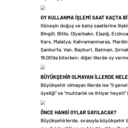
OY KULLANMA İŞLEMİ SAAT KAÇTA B
Güneşin doğuş ve batış saatlerine ilişk
Bingöl, Bitlis, Diyarbakır, Elazığ, Erz
Kars, Malatya, Kahramanmaraş, Mardin, M
Şanlıurfa, Van, Bayburt, Batman, Şırnak,
16.00’da biterken; diğer illerde oy ver
BÜYÜKŞEHİR OLMAYAN İLLERDE NELER
Büyükşehir olmayan illerde ise “il genel 
üyeliği” ve “muhtarlık ve ihtiyar heyeti” 
ÖNCE HANGİ OYLAR SAYILACAK?
Büyükşehirlerde, sırasıyla büyükşehir b