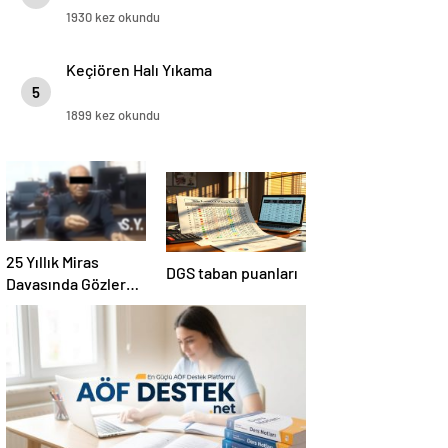
1930 kez okundu
Keçiören Halı Yıkama
5
1899 kez okundu
25 Yıllık Miras
DGS taban puanları
Davasında Gözler
Temmuz Ayındaki
Karar Duruşmasına
Çevrildi