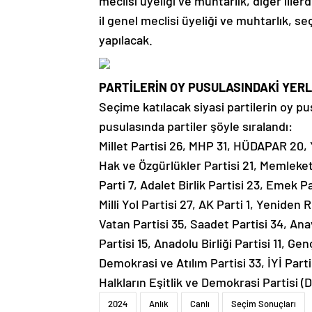
meclisi üyeliği ve muhtarlık, diğer iller
il genel meclisi üyeliği ve muhtarlık, s
yapılacak.
PARTİLERİN OY PUSULASINDAKİ YERL
Seçime katılacak siyasi partilerin oy pu
pusulasında partiler şöyle sıralandı:
Millet Partisi 26, MHP 31, HÜDAPAR 20, Ye
Hak ve Özgürlükler Partisi 21, Memleket
Parti 7, Adalet Birlik Partisi 23, Emek Par
Milli Yol Partisi 27, AK Parti 1, Yeniden 
Vatan Partisi 35, Saadet Partisi 34, Ana
Partisi 15, Anadolu Birliği Partisi 11, G
Demokrasi ve Atılım Partisi 33, İYİ Parti
Halkların Eşitlik ve Demokrasi Partisi (
2024
Anlık
Canlı
Seçim Sonuçları