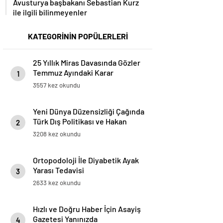
Avusturya başbakanı Sebastian Kurz
ile ilgili bilinmeyenler
KATEGORİNİN POPÜLERLERİ
25 Yıllık Miras Davasında Gözler
Temmuz Ayındaki Karar
1
Duruşmasına Çevrildi
3557 kez okundu
Yeni Dünya Düzensizliği Çağında
Türk Dış Politikası ve Hakan
2
Fidan Faktörü
3208 kez okundu
Ortopodoloji İle Diyabetik Ayak
Yarası Tedavisi
3
2633 kez okundu
Hızlı ve Doğru Haber İçin Asayiş
Gazetesi Yanınızda
4