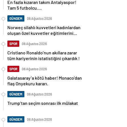
En fazla kızaran takım Antalyaspor!
Tam 5 futbolcu….
GÜNDEM
06 Ağustos 2026
Norweç silahlı kuvvetleri kadınlardan
oluşan özel kuvvetler eğitimlerini
başlattı.
SPOR
06 Ağustos 2026
Cristiano Ronaldo’nun akıllara zarar
tüm kariyerinin istatistiğini çıkardık !
SPOR
06 Ağustos 2026
Galatasaray’a kötü haber! Monaco’dan
flaş Onyekuru kararı.
GÜNDEM
06 Ağustos 2026
Trump’tan seçim sonrası ilk mülakat
GÜNDEM
06 Ağustos 2026