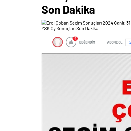
Son Dakika
0
BEĞENDİM
ABONE OL