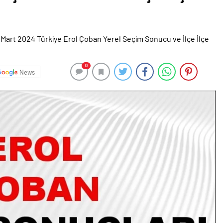
0
News