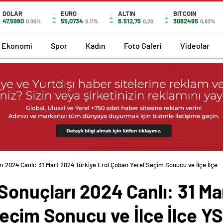
DOLAR
EURO
ALTIN
BITCOIN
47,5980
55,0734
6.512,75
3082495
0.06%
0.11%
0,26
0,93%
Ekonomi
Spor
Kadın
Foto Galeri
Videolar
 2024 Canlı: 31 Mart 2024 Türkiye Erol Çoban Yerel Seçim Sonucu ve İlçe İlçe
Sonuçları 2024 Canlı: 31 Ma
eçim Sonucu ve İlçe İlçe Y