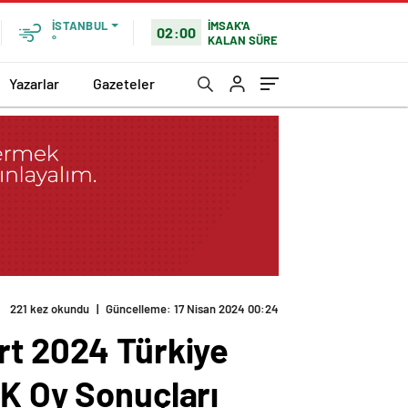
İMSAK'A
İSTANBUL
02:00
KALAN SÜRE
°
Yazarlar
Gazeteler
221 kez okundu
|
Güncelleme: 17 Nisan 2024 00:24
rt 2024 Türkiye
SK Oy Sonuçları