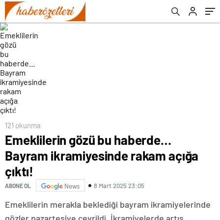
121 okunma
Emeklilerin gözü bu haberde…
Bayram ikramiyesinde rakam açığa
çıktı!
8 Mart 2025 23:05
ABONE OL
News
Emeklilerin merakla beklediği bayram ikramiyelerinde
gözler pazartesiye çevrildi. İkramiyelerde artış