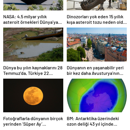
NASA: 4.5 milyar yıllık
Dinozorları yok eden 15 yıllık
asteroit örnekleri Dünya’ya
kışa asteroit tozu neden oldu
getirildi; yaşamın
| Araştırma
başlangıcına ışık tutabilir
Dünya bu yılın kaynaklarını 28
Dünyanın en yaşanabilir yeri
Temmuz’da, Türkiye 22
bir kez daha Avusturya’nın
Haziran’da tüketti
başkenti Viyana oldu
Fotoğraflarla dünyanın birçok
BM: Antarktika üzerindeki
yerinden ‘Süper Ay’
ozon deliği 43 yıl içinde
manzaraları
tamamen iyileşebilir