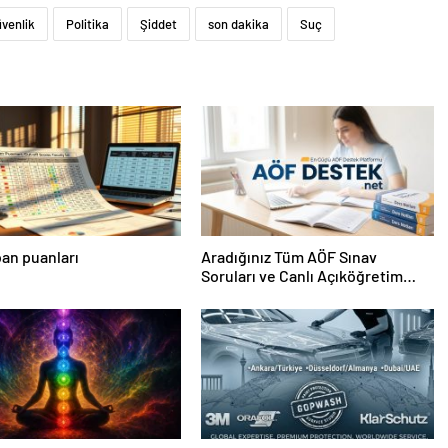
venlik
Politika
Şiddet
son dakika
Suç
an puanları
Aradığınız Tüm AÖF Sınav
Soruları ve Canlı Açıköğretim
Forumu Burada