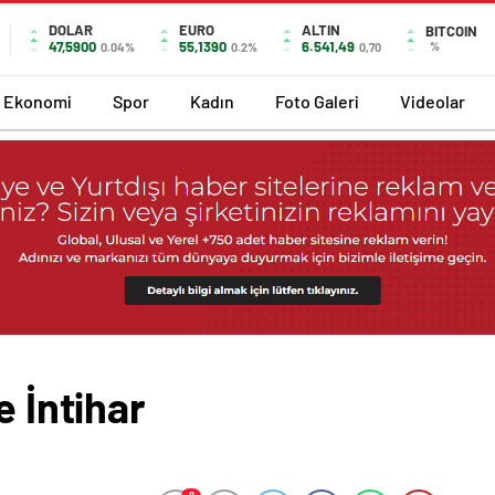
DOLAR
EURO
ALTIN
BITCOIN
47,5900
55,1390
6.541,49
%
0.04%
0.2%
0,70
Ekonomi
Spor
Kadın
Foto Galeri
Videolar
e İntihar