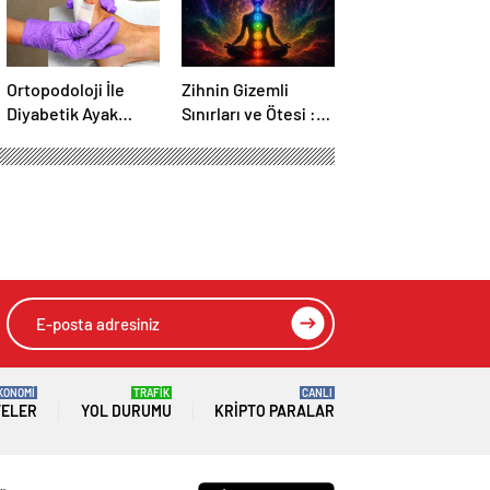
Ortopodoloji İle
Zihnin Gizemli
Diyabetik Ayak
Sınırları ve Ötesi :
Yarası Tedavisi
Nasılnedir.com
KONOMİ
TRAFİK
CANLI
TELER
YOL DURUMU
KRIPTO PARALAR