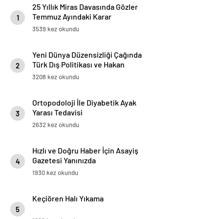
25 Yıllık Miras Davasında Gözler
Temmuz Ayındaki Karar
1
Duruşmasına Çevrildi
3539 kez okundu
Yeni Dünya Düzensizliği Çağında
Türk Dış Politikası ve Hakan
2
Fidan Faktörü
3208 kez okundu
Ortopodoloji İle Diyabetik Ayak
Yarası Tedavisi
3
2632 kez okundu
Hızlı ve Doğru Haber İçin Asayiş
Gazetesi Yanınızda
4
1930 kez okundu
Keçiören Halı Yıkama
5