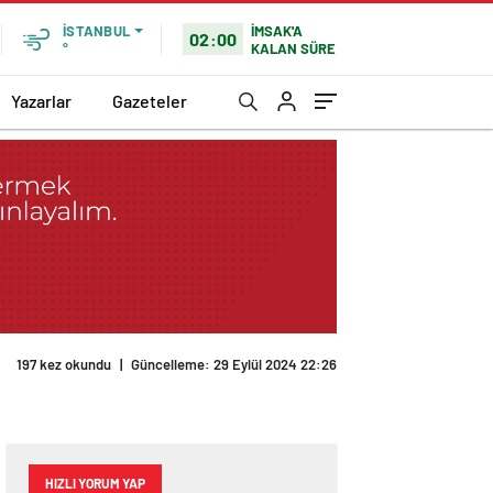
İMSAK'A
İSTANBUL
02:00
KALAN SÜRE
°
Yazarlar
Gazeteler
197 kez okundu
|
Güncelleme: 29 Eylül 2024 22:26
HIZLI YORUM YAP