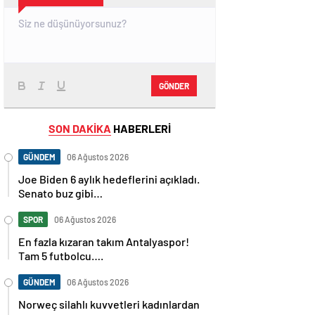
GÖNDER
SON DAKİKA
HABERLERİ
GÜNDEM
06 Ağustos 2026
Joe Biden 6 aylık hedeflerini açıkladı.
Senato buz gibi…
SPOR
06 Ağustos 2026
En fazla kızaran takım Antalyaspor!
Tam 5 futbolcu….
GÜNDEM
06 Ağustos 2026
Norweç silahlı kuvvetleri kadınlardan