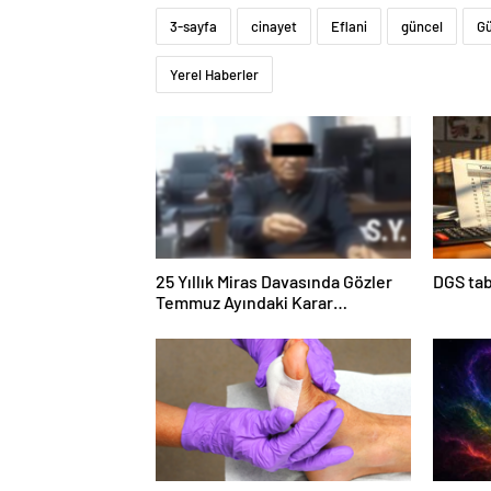
3-sayfa
cinayet
Eflani
güncel
Gü
Yerel Haberler
25 Yıllık Miras Davasında Gözler
DGS tab
Temmuz Ayındaki Karar
Duruşmasına Çevrildi