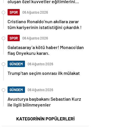
oluşan özel kuvvetler eğitimlerini
başlattı.
SPOR
06 Ağustos 2026
Cristiano Ronaldo’nun akıllara zarar
tüm kariyerinin istatistiğini çıkardık !
SPOR
06 Ağustos 2026
Galatasaray’a kötü haber! Monaco’dan
flaş Onyekuru kararı.
GÜNDEM
06 Ağustos 2026
Trump’tan seçim sonrası ilk mülakat
GÜNDEM
06 Ağustos 2026
Avusturya başbakanı Sebastian Kurz
ile ilgili bilinmeyenler
KATEGORİNİN POPÜLERLERİ