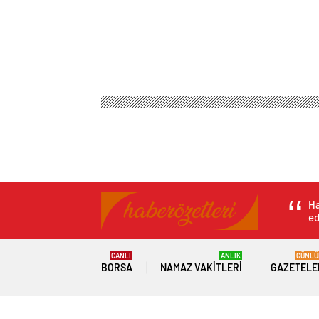
Ha
ed
CANLI
ANLIK
GÜNLÜ
BORSA
NAMAZ VAKITLERI
GAZETELE