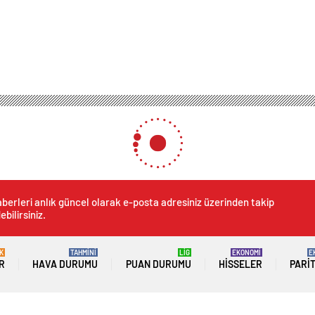
berleri anlık güncel olarak e-posta adresiniz üzerinden takip
ebilirsiniz.
K
TAHMİNİ
LİG
EKONOMİ
E
R
HAVA DURUMU
PUAN DURUMU
HISSELER
PARI