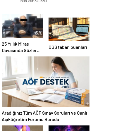
1898 kez okundu
25 Yıllık Miras
DGS taban puanları
Davasında Gözler
Temmuz Ayındaki
Karar Duruşmasına
Çevrildi
Aradığınız Tüm AÖF Sınav Soruları ve Canlı
Açıköğretim Forumu Burada