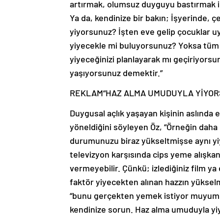
artırmak, olumsuz duyguyu bastırmak iç
Ya da, kendinize bir bakın; İşyerinde, 
yiyorsunuz? İşten eve gelip çocuklar u
yiyecekle mi buluyorsunuz? Yoksa tüm
yiyeceğinizi planlayarak mı geçiriyorsu
yaşıyorsunuz demektir.”
REKLAM
“HAZ ALMA UMUDUYLA YİYOR
Duygusal açlık yaşayan kişinin aslında
yöneldiğini söyleyen Öz, “Örneğin daha
durumunuzu biraz yükseltmişse aynı yi
televizyon karşısında cips yeme alışkanl
vermeyebilir. Çünkü; izlediğiniz film y
faktör yiyecekten alınan hazzın yükselm
“bunu gerçekten yemek istiyor muyum,
kendinize sorun. Haz alma umuduyla yi