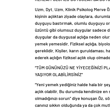
Uzm. Dyt. Uzm. Klinik Psikolog Merve Öz,
kişinin açlıktan ziyade olaylara, durum
duyguyu bastırmak, olumlu duyguyu orta
üzüntü gibi olumsuz duygular sadece du
duygular da duygusal açlığa neden olur. 
yemek yemesidir. Fiziksel açlığa, biyolo
gereklidir. Kişiler, karın guruldaması, ha
ederek açlığın fiziksel açlık olup olmadığ
“TÜM GÜNÜNÜZÜ NE YİYECEĞİNİZİ P
YAŞIYOR OLABİLİRSİNİZ”
“Yeni yemek yediğiniz halde hala bir ş
açlık olabilir. Bu durumda kendinize e
olmadığınızı sorun” diye konuşan Öz, sö
canınız sıkkın olduğunda ya da çok m