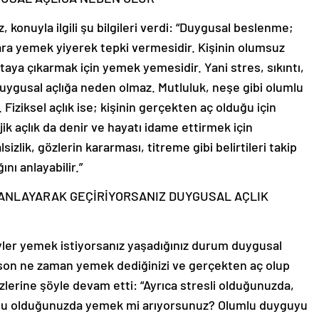
 konuyla ilgili şu bilgileri verdi: “Duygusal beslenme;
lara yemek yiyerek tepki vermesidir. Kişinin olumsuz
ya çıkarmak için yemek yemesidir. Yani stres, sıkıntı,
ygusal açlığa neden olmaz. Mutluluk, neşe gibi olumlu
Fiziksel açlık ise; kişinin gerçekten aç olduğu için
jik açlık da denir ve hayatı idame ettirmek için
lsizlik, gözlerin kararması, titreme gibi belirtileri takip
ını anlayabilir.”
LANLAYARAK GEÇİRİYORSANIZ DUYGUSAL AÇLIK
eyler yemek istiyorsanız yaşadığınız durum duygusal
n son ne zaman yemek dediğinizi ve gerçekten aç olup
zlerine şöyle devam etti: “Ayrıca stresli olduğunuzda,
utlu olduğunuzda yemek mi arıyorsunuz? Olumlu duyguyu