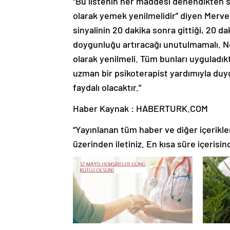
“Bu listenin her maddesi denendikten
olarak yemek yenilmelidir” diyen Merve
sinyalinin 20 dakika sonra gittiği, 20 
doygunluğu artıracağı unutulmamalı. Ne
olarak yenilmeli. Tüm bunları uyguladık
uzman bir psikoterapist yardımıyla duygu
faydalı olacaktır.”
Haber Kaynak : HABERTURK.COM
“Yayınlanan tüm haber ve diğer içerikler i
üzerinden iletiniz. En kısa süre içerisin