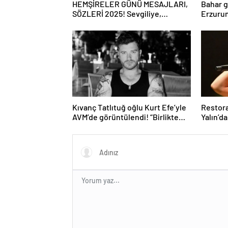
HEMŞİRELER GÜNÜ MESAJLARI,
Bahar g
SÖZLERİ 2025! Sevgiliye,
Erzurum
arkadaşa, eşe anlamlı, resimli
mantar 
Hemşireler Günü ile ilgili sözler…
Kıvanç Tatlıtuğ oğlu Kurt Efe’yle
Restora
AVM’de görüntülendi! “Birlikte
Yalın’d
geçirdiğimi her an..”
ağlattı’
Eğer is
kırmış