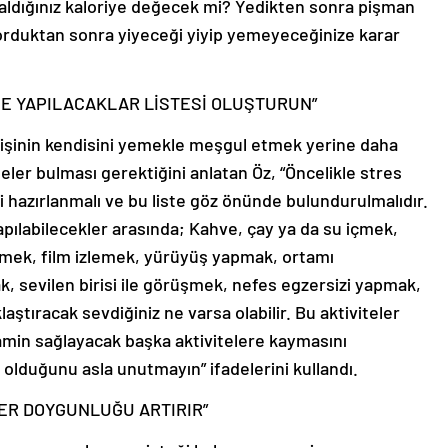
 aldığınız kaloriye değecek mi? Yedikten sonra pişman
sorduktan sonra yiyeceği yiyip yemeyeceğinize karar
NE YAPILACAKLAR LİSTESİ OLUŞTURUN”
 kişinin kendisini yemekle meşgul etmek yerine daha
teler bulması gerektiğini anlatan Öz, “Öncelikle stres
i hazırlanmalı ve bu liste göz önünde bulundurulmalıdır.
pılabilecekler arasında; Kahve, çay ya da su içmek,
mek, film izlemek, yürüyüş yapmak, ortamı
 sevilen birisi ile görüşmek, nefes egzersizi yapmak,
ştıracak sevdiğiniz ne varsa olabilir. Bu aktiviteler
in sağlayacak başka aktivitelere kaymasını
 olduğunu asla unutmayın” ifadelerini kullandı.
ER DOYGUNLUĞU ARTIRIR”