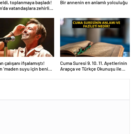
eldi, toplanmaya başladı!
Bir annenin en anlamlı yolculuğu
’da vatandaşlara zehirli
uyarısı: Ölümcül olabilir
n çalışanı ifşalamıştı!
Cuma Suresi 9. 10. 11. Ayetlerinin
an ‘maden suyu için beni
Arapça ve Türkçe Okunuşu ile
 iddialarına yanıt geldi:
Meali: Cuma Suresinin Anlamı ve
temeden birini
Fazileti Nedir?
sam…