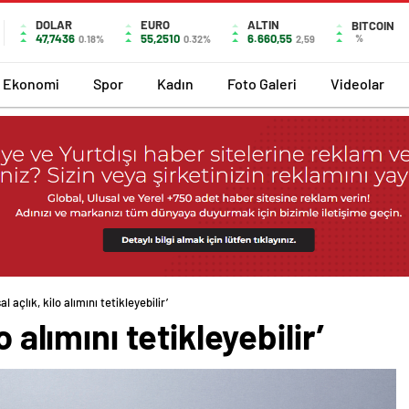
DOLAR
EURO
ALTIN
BITCOIN
47,7436
55,2510
6.660,55
%
0.18%
0.32%
2,59
Ekonomi
Spor
Kadın
Foto Galeri
Videolar
l açlık, kilo alımını tetikleyebilir’
o alımını tetikleyebilir’