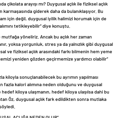
a çikolata arayışı mı? Duygusal açlık ile fiziksel açlık
n karmaşasında giderek daha da bulanıklaşıyor. Bu
am için değil, duygusal iyilik halimizi korumak için de
alımını tetikleyebilir” diye konuştu.
e mutfağa yöneliriz. Ancak bu açlık her zaman
nır, yoksa yorgunluk, stres ya da yalnızlık gibi duygusal
al ve fiziksel açlık arasındaki farkı bilmenin hem yeme
gemizi yeniden gözden geçirmemize yardımcı olabilir”
zla kiloyla sonuçlanabilecek bu ayrımın yapılması
ın fazla kalori alımına neden olduğunu ve duygusal
e hedef kiloya ulaşmanın, hedef kiloya ulaşılsa dahi bu
atan Öz, duygusal açlık fark edildikten sonra mutlaka
söyledi.
USAL AÇLIĞA NEDEN OLUR”