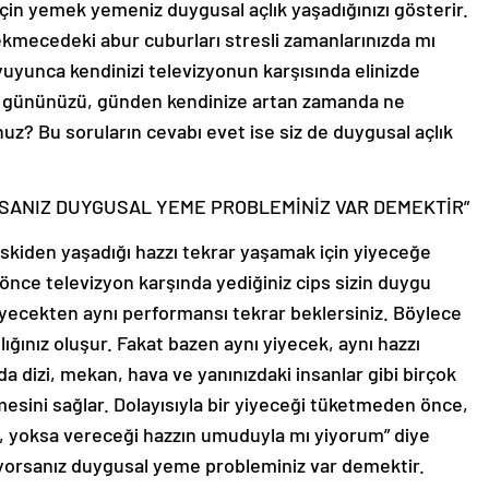
in yemek yemeniz duygusal açlık yaşadığınızı gösterir.
çekmecedeki abur cuburları stresli zamanlarınızda mı
yuyunca kendinizi televizyonun karşısında elinizde
 gününüzü, günden kendinize artan zamanda ne
nuz? Bu soruların cevabı evet ise siz de duygusal açlık
SANIZ DUYGUSAL YEME PROBLEMİNİZ VAR DEMEKTİR”
 eskiden yaşadığı hazzı tekrar yaşamak için yiyeceğe
 önce televizyon karşında yediğiniz cips sizin duygu
yecekten aynı performansı tekrar beklersiniz. Böylece
ığınız oluşur. Fakat bazen aynı yiyecek, aynı hazzı
a da dizi, mekan, hava ve yanınızdaki insanlar gibi birçok
esini sağlar. Dolayısıyla bir yiyeceği tüketmeden önce,
 yoksa vereceği hazzın umuduyla mı yiyorum” diye
yorsanız duygusal yeme probleminiz var demektir.