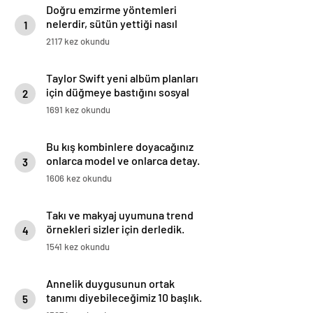
Doğru emzirme yöntemleri
nelerdir, sütün yettiği nasıl
1
anlaşılır?
2117 kez okundu
Taylor Swift yeni albüm planları
için düğmeye bastığını sosyal
2
medyadan duyurdu!
1691 kez okundu
Bu kış kombinlere doyacağınız
onlarca model ve onlarca detay.
3
1606 kez okundu
Takı ve makyaj uyumuna trend
örnekleri sizler için derledik.
4
1541 kez okundu
Annelik duygusunun ortak
tanımı diyebileceğimiz 10 başlık.
5