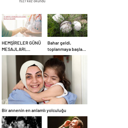
1527 kez okundu
HEMŞİRELER GÜNÜ
Bahar geldi,
MESAJLARI,
toplanmaya başladı!
SÖZLERİ 2025!
Erzurum’da
Sevgiliye, arkadaşa,
vatandaşlara zehirli
eşe anlamlı, resimli
mantar uyarısı:
Hemşireler Günü ile
Ölümcül olabilir
ilgili sözler…
Bir annenin en anlamlı yolculuğu