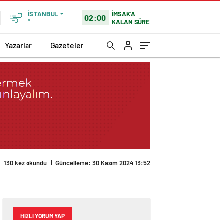
İMSAK'A
İSTANBUL
02:00
KALAN SÜRE
°
Yazarlar
Gazeteler
HIZLI YORUM YAP