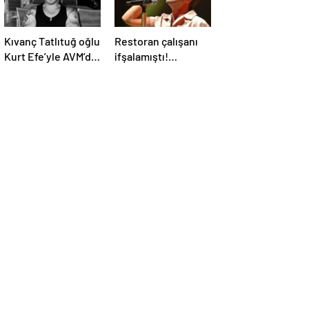
Kıvanç Tatlıtuğ oğlu
Restoran çalışanı
Kurt Efe’yle AVM’de
ifşalamıştı!
görüntülendi!
Yalın’dan ‘maden
“Birlikte geçirdiğimi
suyu için beni
her an..”
ağlattı’ iddialarına
yanıt geldi: Eğer
istemeden birini
kırmışsam…