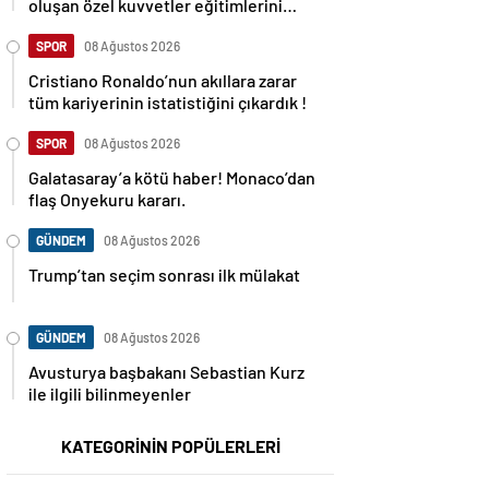
oluşan özel kuvvetler eğitimlerini
başlattı.
SPOR
08 Ağustos 2026
Cristiano Ronaldo’nun akıllara zarar
tüm kariyerinin istatistiğini çıkardık !
SPOR
08 Ağustos 2026
Galatasaray’a kötü haber! Monaco’dan
flaş Onyekuru kararı.
GÜNDEM
08 Ağustos 2026
Trump’tan seçim sonrası ilk mülakat
GÜNDEM
08 Ağustos 2026
Avusturya başbakanı Sebastian Kurz
ile ilgili bilinmeyenler
KATEGORİNİN POPÜLERLERİ