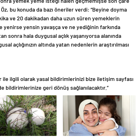
 sonra yemek yeme isteği halen geçmemişse son çare
 Öz, bu konuda da bazı öneriler verdi: “Beyine doyma
dakika ve 20 dakikadan daha uzun süren yemeklerin
 yenirse yensin yavaşça ve ne yediğinin farkında
tan sonra hala duygusal açlık yaşanıyorsa alanında
sal açlığınızın altında yatan nedenlerin araştırılması
le ilgili olarak yasal bildirimlerinizi bize iletişim sayfası
de bildirimlerinize geri dönüş sağlanılacaktır.”