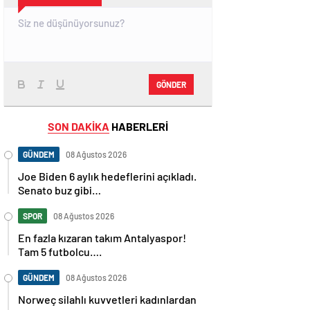
GÖNDER
SON DAKİKA
HABERLERİ
GÜNDEM
08 Ağustos 2026
Joe Biden 6 aylık hedeflerini açıkladı.
Senato buz gibi…
SPOR
08 Ağustos 2026
En fazla kızaran takım Antalyaspor!
Tam 5 futbolcu….
GÜNDEM
08 Ağustos 2026
Norweç silahlı kuvvetleri kadınlardan