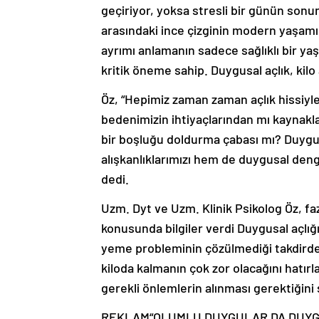
geçiriyor, yoksa stresli bir günün sonund
arasındaki ince çizginin modern yaşamı
ayrımı anlamanın sadece sağlıklı bir yaş
kritik öneme sahip. Duygusal açlık, kilo 
Öz, “Hepimiz zaman zaman açlık hissiyl
bedenimizin ihtiyaçlarından mı kaynakla
bir boşluğu doldurma çabası mı? Duygus
alışkanlıklarımızı hem de duygusal den
dedi.
Uzm. Dyt ve Uzm. Klinik Psikolog Öz, fa
konusunda bilgiler verdi Duygusal açlığ
yeme probleminin çözülmediği takdird
kiloda kalmanın çok zor olacağını hatırl
gerekli önlemlerin alınması gerektiğini 
REKLAM
“OLUMLU DUYGULAR DA DUYG