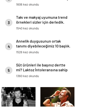
1606 kez okundu
Takı ve makyaj uyumuna trend
örnekleri sizler için derledik.
3
1540 kez okundu
Annelik duygusunun ortak
tanımı diyebileceğimiz 10 başlık.
4
1526 kez okundu
Süt ürünleri ile başınız dertte
mi? Laktoz İntoleransına sahip
5
olabilirsiniz!
1360 kez okundu