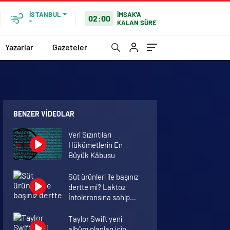
İMSAK'A
İSTANBUL
02:00
KALAN SÜRE
°
Yazarlar
Gazeteler
BENZER VIDEOLAR
Veri Sızıntıları
Hükümetlerin En
Büyük Kâbusu
Süt ürünleri ile başınız
dertte mi? Laktoz
İntoleransına sahip
olabilirsiniz!
Taylor Swift yeni
albüm planları için