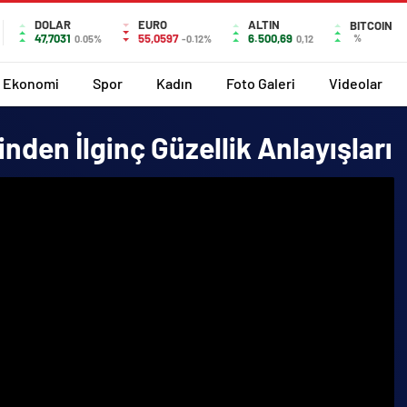
DOLAR
EURO
ALTIN
BITCOIN
47,7031
55,0597
6.500,69
%
0.05%
-0.12%
0,12
Ekonomi
Spor
Kadın
Foto Galeri
Videolar
inden İlginç Güzellik Anlayışları