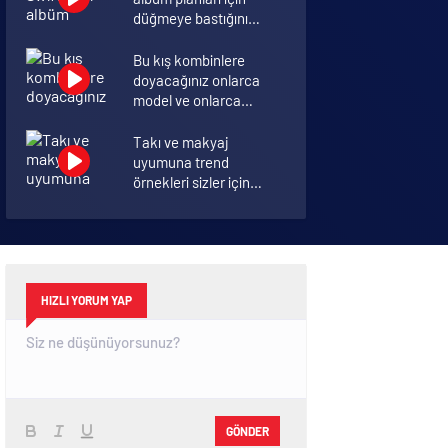
düğmeye bastığını
sosyal medyadan
duyurdu!
Bu kış kombinlere
doyacağınız onlarca
model ve onlarca
detay.
Takı ve makyaj
uyumuna trend
örnekleri sizler için
derledik.
Annelik duygusunun
ortak tanımı
diyebileceğimiz 10
başlık.
HIZLI YORUM YAP
GÖNDER