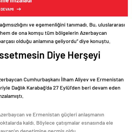
şme imzaladı
 DEVAMI
bağımsızlığını ve egemenliğini tanımadı. Bu, uluslararası
n hem de ona komşu tüm bölgelerin Azerbaycan
parçası olduğu anlamına geliyordu” diye konuştu.
issetmesin Diye Herşeyi
Azerbaycan Cumhurbaşkanı İlham Aliyev ve Ermenistan
ariyle Dağlık Karabağ’da 27 Eylül’den beri devam eden
mzalamıştı.
 Azerbaycan ve Ermenistan güçleri anlaşmanın
oktalarda kaldı. Böylece çatışmalar esnasında ele
rbaycan’ın denetimine geçmiş oldu.