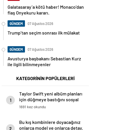
Galatasaray’a kötü haber! Monaco’dan
flaş Onyekuru kararı.
GÜNDEM
07 Ağustos 2026
Trump’tan seçim sonrası ilk mülakat
GÜNDEM
07 Ağustos 2026
Avusturya başbakanı Sebastian Kurz
ile ilgili bilinmeyenler
KATEGORİNİN POPÜLERLERİ
Taylor Swift yeni albüm planları
için düğmeye bastığını sosyal
1
medyadan duyurdu!
1691 kez okundu
Bu kış kombinlere doyacağınız
onlarca model ve onlarca detay.
2