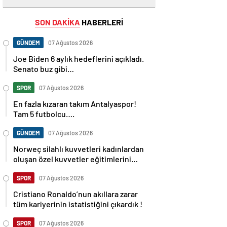
SON DAKİKA
HABERLERİ
GÜNDEM
07 Ağustos 2026
Joe Biden 6 aylık hedeflerini açıkladı.
Senato buz gibi…
SPOR
07 Ağustos 2026
En fazla kızaran takım Antalyaspor!
Tam 5 futbolcu….
GÜNDEM
07 Ağustos 2026
Norweç silahlı kuvvetleri kadınlardan
oluşan özel kuvvetler eğitimlerini
başlattı.
SPOR
07 Ağustos 2026
Cristiano Ronaldo’nun akıllara zarar
tüm kariyerinin istatistiğini çıkardık !
SPOR
07 Ağustos 2026