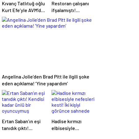
Kıvanç Tatlıtuğ oğlu
Restoran çalışanı
Kurt Efe’yle AVM’de
ifşalamıştı!
görüntülendi!
Yalın’dan ‘maden
“Birlikte geçirdiğimi
suyu için beni
her an..”
ağlattı’ iddialarına
yanıt geldi: Eğer
istemeden birini
kırmışsam…
Angelina Jolie’den Brad Pitt ile ilgili şoke
eden açıklama! ‘Yine yapardım’
Ertan Saban’ın eşi
Hadise kırmızı
tanıdık çıktı!
elbisesiyle
Kendisi kadar ünlü
nefesleri kesti! İki