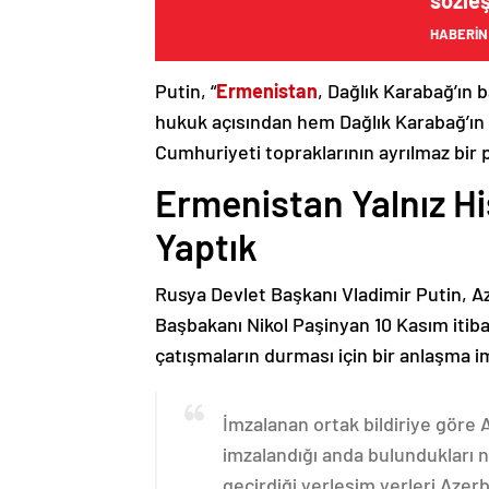
sözle
HABERİN
Putin, “
Ermenistan
, Dağlık Karabağ’ın 
hukuk açısından hem Dağlık Karabağ’ı
Cumhuriyeti topraklarının ayrılmaz bir 
Ermenistan Yalnız H
Yaptık
Rusya Devlet Başkanı Vladimir Putin, 
Başbakanı Nikol Paşinyan 10 Kasım itib
çatışmaların durması için bir anlaşma i
İmzalanan ortak bildiriye göre
imzalandığı anda bulundukları n
geçirdiği yerleşim yerleri Aze