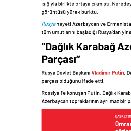
ışığıyla birlikte ortaya çıkmıştı. Nere
görüntüsü yürek burktu.
Rusya
heyeti Azerbaycan ve Ermenistan
tüm umutlarını başladığı Rusya’dan yine
“Dağlık Karabağ Az
Parçası”
Rusya Devlet Başkanı
Vladimir Putin
, D
parçası olduğunu ifade etti.
Rossiya 1’e konuşan Putin, Dağlık Karaba
Azerbaycan topraklarının ayrılmaz bir p
BASKETB
Ümrani