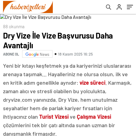
88 okunma
Dry Vize İle Vize Başvurusu Daha
Avantajlı
18 Kasım 2025 16:25
ABONE OL
News
Yeni bir kıtayı keşfetmek ya da kariyerinizi uluslararası
arenaya taşımak… Hayalleriniz ne olursa olsun, ilk ve
en kritik adım genellikle aynıdır:
vize süreci
. Karmaşık,
zaman alıcı ve stresli olabilen bu yolculukta,
dryvize.com yanınızda. Dry Vize, hem unutulmaz
seyahatler hem de parlak kariyer fırsatları için
ihtiyacınız olan
Turist Vizesi
ve
Çalışma Vizesi
çözümlerini tek bir çatı altında sunan uzman bir
danışmanlık firmasıdır.