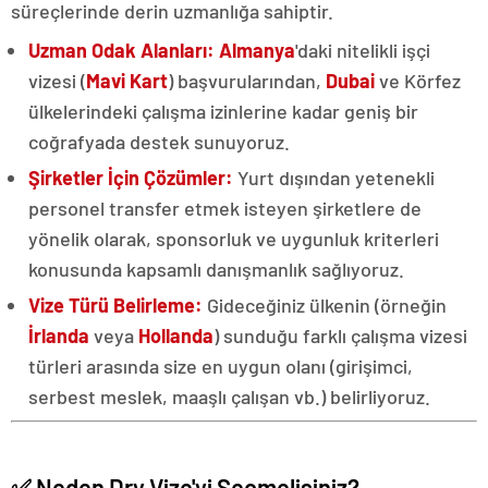
süreçlerinde derin uzmanlığa sahiptir.
Uzman Odak Alanları:
Almanya
'daki nitelikli işçi
vizesi (
Mavi Kart
) başvurularından,
Dubai
ve Körfez
ülkelerindeki çalışma izinlerine kadar geniş bir
coğrafyada destek sunuyoruz.
Şirketler İçin Çözümler:
Yurt dışından yetenekli
personel transfer etmek isteyen şirketlere de
yönelik olarak, sponsorluk ve uygunluk kriterleri
konusunda kapsamlı danışmanlık sağlıyoruz.
Vize Türü Belirleme:
Gideceğiniz ülkenin (örneğin
İrlanda
veya
Hollanda
) sunduğu farklı çalışma vizesi
türleri arasında size en uygun olanı (girişimci,
serbest meslek, maaşlı çalışan vb.) belirliyoruz.
✅ Neden Dry Vize'yi Seçmelisiniz?