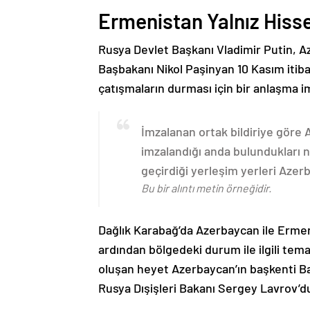
Ermenistan Yalnız Hiss
Rusya Devlet Başkanı Vladimir Putin, 
Başbakanı Nikol Paşinyan 10 Kasım itib
çatışmaların durması için bir anlaşma i
İmzalanan ortak bildiriye göre
imzalandığı anda bulundukları n
geçirdiği yerleşim yerleri Aze
Bu bir alıntı metin örneğidir.
Dağlık Karabağ’da Azerbaycan ile Erme
ardından bölgedeki durum ile ilgili t
oluşan heyet Azerbaycan’ın başkenti B
Rusya Dışişleri Bakanı Sergey Lavrov’d