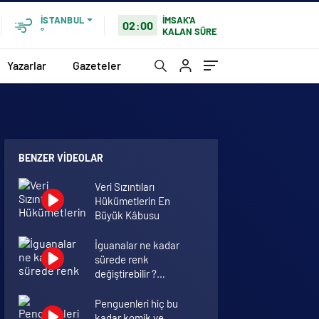
İMSAK'A
İSTANBUL
02:00
KALAN SÜRE
°
Yazarlar
Gazeteler
BENZER VIDEOLAR
Veri Sızıntıları
Hükümetlerin En
Büyük Kâbusu
İguanalar ne kadar
sürede renk
değiştirebilir ?
Detaylar burada…
Penguenleri hiç bu
kadar komik ve