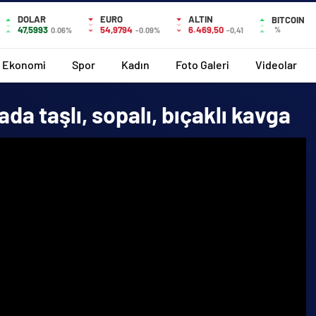
DOLAR
EURO
ALTIN
BITCOIN
47,5993
54,9794
6.469,50
%
0.06%
-0.09%
-0,41
Ekonomi
Spor
Kadın
Foto Galeri
Videolar
da taşlı, sopalı, bıçaklı kavga