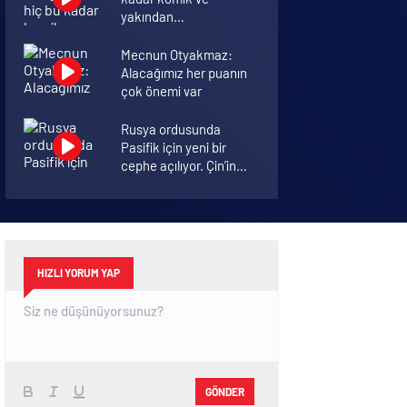
yakından
görmemiştiniz
Mecnun Otyakmaz:
Alacağımız her puanın
çok önemi var
Rusya ordusunda
Pasifik için yeni bir
cephe açılıyor. Çin’in
ilk tepkisi!
Şenol Güneş: Arda
Turan Milli Takım
formasını giyebilir
HIZLI YORUM YAP
GÖNDER