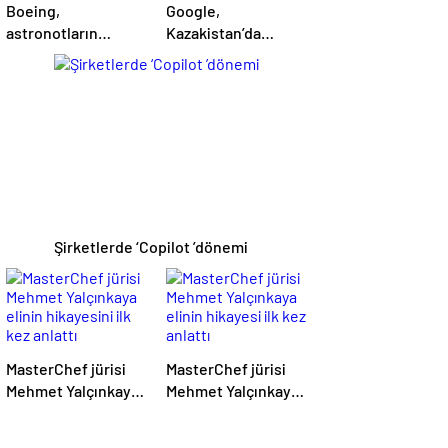
Boeing,
Google,
astronotların
Kazakistan’da
Uluslararası Uzay
arama motoru
İstasyonu’nda
seçeneği sunmaya
mahsur kalmadığını
başladı: Antitröst
iddia ediyor
uygulamaları için
dönüm noktası
niteliğinde bir
gelişme
Şirketlerde ‘Copilot ’dönemi
MasterChef jürisi
MasterChef jürisi
Mehmet Yalçınkaya
Mehmet Yalçınkaya
elinin hikayesini ilk
elinin hikayesi ilk
kez anlattı
kez anlattı