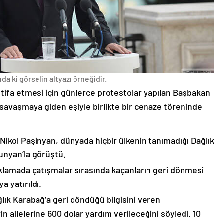
da ki görselin altyazı örneğidir.
stifa etmesi için günlerce protestolar yapılan Başbakan
avaşmaya giden eşiyle birlikte bir cenaze töreninde
 Nikol Paşinyan, dünyada hiçbir ülkenin tanımadığı Dağlık
unyan’la görüştü.
çıklamada çatışmalar sırasında kaçanların geri dönmesi
 yatırıldı.
lık Karabağ’a geri döndüğü bilgisini veren
n ailelerine 600 dolar yardım verileceğini söyledi. 10