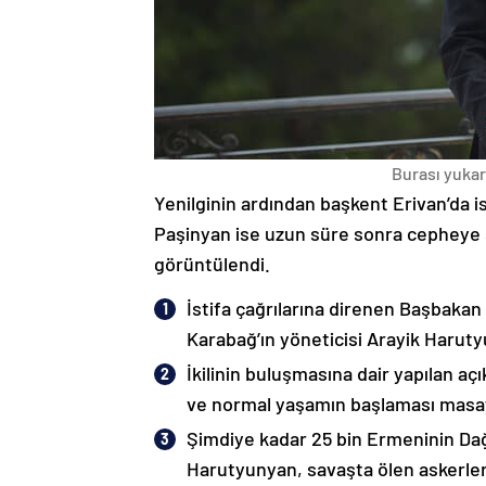
Burası yukarı
Yenilginin ardından başkent Erivan’da i
Paşinyan ise uzun süre sonra cepheye s
görüntülendi.
İstifa çağrılarına direnen Başbakan
Karabağ’ın yöneticisi Arayik Haruty
İkilinin buluşmasına dair yapılan a
ve normal yaşamın başlaması masaya
Şimdiye kadar 25 bin Ermeninin Dağ
Harutyunyan, savaşta ölen askerleri