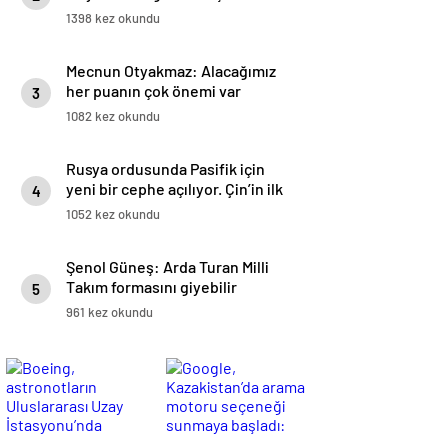
1398 kez okundu
Mecnun Otyakmaz: Alacağımız
her puanın çok önemi var
3
1082 kez okundu
Rusya ordusunda Pasifik için
yeni bir cephe açılıyor. Çin’in ilk
4
tepkisi!
1052 kez okundu
Şenol Güneş: Arda Turan Milli
Takım formasını giyebilir
5
961 kez okundu