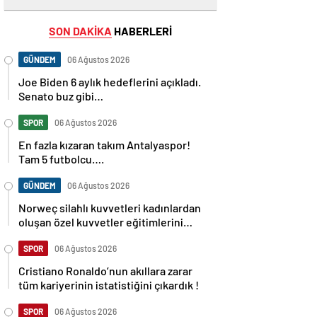
SON DAKİKA
HABERLERİ
GÜNDEM
06 Ağustos 2026
Joe Biden 6 aylık hedeflerini açıkladı.
Senato buz gibi…
SPOR
06 Ağustos 2026
En fazla kızaran takım Antalyaspor!
Tam 5 futbolcu….
GÜNDEM
06 Ağustos 2026
Norweç silahlı kuvvetleri kadınlardan
oluşan özel kuvvetler eğitimlerini
başlattı.
SPOR
06 Ağustos 2026
Cristiano Ronaldo’nun akıllara zarar
tüm kariyerinin istatistiğini çıkardık !
SPOR
06 Ağustos 2026