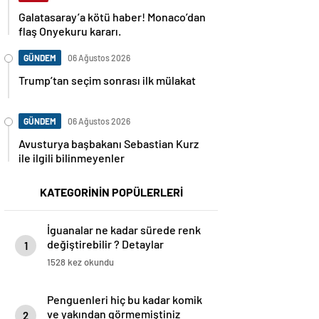
Galatasaray’a kötü haber! Monaco’dan
flaş Onyekuru kararı.
GÜNDEM
06 Ağustos 2026
Trump’tan seçim sonrası ilk mülakat
GÜNDEM
06 Ağustos 2026
Avusturya başbakanı Sebastian Kurz
ile ilgili bilinmeyenler
KATEGORİNİN POPÜLERLERİ
İguanalar ne kadar sürede renk
değiştirebilir ? Detaylar
1
burada…
1528 kez okundu
Penguenleri hiç bu kadar komik
ve yakından görmemiştiniz
2