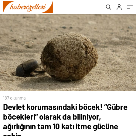
10 katı itme gücüne sahip
187 okunma
Devlet korumasındaki böcek! “Gübre
böcekleri” olarak da biliniyor,
ağırlığının tam 10 katı itme gücüne
sahip