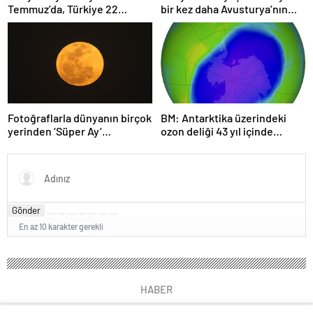
Temmuz’da, Türkiye 22
bir kez daha Avusturya’nın
Haziran’da tüketti
başkenti Viyana oldu
Fotoğraflarla dünyanın birçok
BM: Antarktika üzerindeki
yerinden ‘Süper Ay’
ozon deliği 43 yıl içinde
manzaraları
tamamen iyileşebilir
Gönder
En az 10 karakter gerekli
HABER