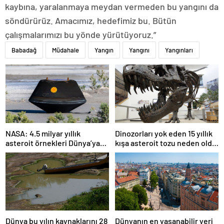
kaybına, yaralanmaya meydan vermeden bu yangını da
söndürürüz. Amacımız, hedefimiz bu. Bütün
çalışmalarımızı bu yönde yürütüyoruz.”
Babadağ
Müdahale
Yangın
Yangını
Yangınları
NASA: 4.5 milyar yıllık
Dinozorları yok eden 15 yıllık
asteroit örnekleri Dünya’ya
kışa asteroit tozu neden oldu
getirildi; yaşamın
| Araştırma
başlangıcına ışık tutabilir
Dünya bu yılın kaynaklarını 28
Dünyanın en yaşanabilir yeri