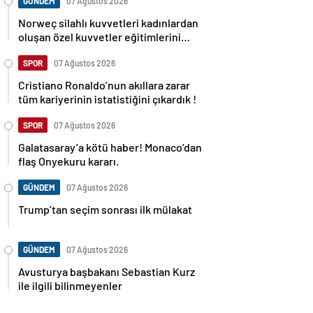
GÜNDEM
07 Ağustos 2026
Norweç silahlı kuvvetleri kadınlardan
oluşan özel kuvvetler eğitimlerini
başlattı.
SPOR
07 Ağustos 2026
Cristiano Ronaldo’nun akıllara zarar
tüm kariyerinin istatistiğini çıkardık !
SPOR
07 Ağustos 2026
Galatasaray’a kötü haber! Monaco’dan
flaş Onyekuru kararı.
GÜNDEM
07 Ağustos 2026
Trump’tan seçim sonrası ilk mülakat
GÜNDEM
07 Ağustos 2026
Avusturya başbakanı Sebastian Kurz
ile ilgili bilinmeyenler