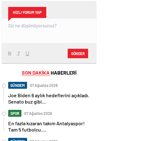
HIZLI YORUM YAP
GÖNDER
SON DAKİKA
HABERLERİ
GÜNDEM
07 Ağustos 2026
Joe Biden 6 aylık hedeflerini açıkladı.
Senato buz gibi…
SPOR
07 Ağustos 2026
En fazla kızaran takım Antalyaspor!
Tam 5 futbolcu….