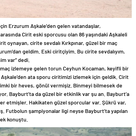
k için Erzurum Aşkale’den gelen vatandaşlar,
r arasında Cirit eski sporcusu olan 86 yaşındaki Aşkaleli
irit oynayan, cirite sevdalı Kırkpınar, güzel bir maç
zurum’dan geldim. Eski ciritçiyim. Bu cirite sevdalıyım,
im var” dedi.
e maç izlemeye gelen torun Ceyhun Kocaman, keyifli bir
şkale’den ata sporu ciritimizi izlemek için geldik. Cirit
zimki bir heves, gönül vermişiz. Binmeyi bilmesek de
r. Bayburt’ta da güzel bir etkinlik var şu an. Bayburt’a
er etmişler. Hakikaten güzel sporcular var. Şükrü var,
ş. Futbolun şampiyonalar ligi neyse Bayburt’ta yapılan
rek konuştu.