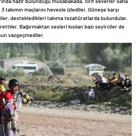
arında hazır bulunduğu müsabakada, cirit severler saha
3 takımın maçlarını hevesle izlediler. Güneşe karşı
iler, destekledikleri takıma tezahüratlarda bulundular,
yrettiler. Bağırmaktan sesleri kısılan bazı seyirciler de
lsun vazgeçmediler.