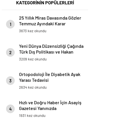
KATEGORİNİN POPÜLERLERİ
25 Yıllık Miras Davasında Gözler
Temmuz Ayındaki Karar
1
Duruşmasına Çevrildi
3673 kez okundu
Yeni Dünya Düzensizliği Çağında
Türk Dış Politikası ve Hakan
2
Fidan Faktörü
3209 kez okundu
Ortopodoloji İle Diyabetik Ayak
Yarası Tedavisi
3
2634 kez okundu
Hızlı ve Doğru Haber İçin Asayiş
Gazetesi Yanınızda
4
1931 kez okundu