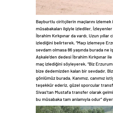
Bayburtlu ciritçilerin maçlarını izleme
müsabakaları ilgiyle izlediler. İzleyenle
İbrahim Kırkpınar da vardı. Uzun yıllar c
izlediğini belirterek, “Maçı izlemeye Er
sevdam olmasa 86 yaşında burada ne iş
Aşkale’den dedesi İbrahim Kırkpınar il
maç izlediğini söyleyerek, “Biz Erzurum A
bize dedemizden kalan bir sevdadır. Bi
gönlümüz burada. Kanımız, canımız istiyo
teşekkür ederiz, güzel sporcular transf
Sivas’tan Mustafa transfer olarak gelmi
bu müsabaka tam anlamıyla odur” diye