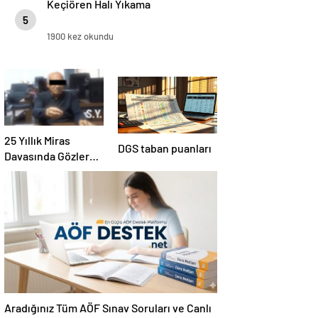
Keçiören Halı Yıkama
5
1900 kez okundu
25 Yıllık Miras
DGS taban puanları
Davasında Gözler
Temmuz Ayındaki
Karar Duruşmasına
Çevrildi
Aradığınız Tüm AÖF Sınav Soruları ve Canlı