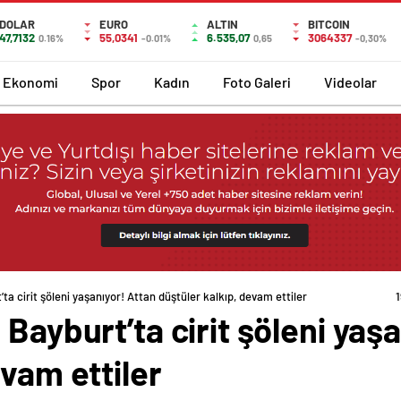
DOLAR
EURO
ALTIN
BITCOIN
47,7132
55,0341
6.535,07
3064337
0.16%
-0.01%
0,65
-0,30%
Ekonomi
Spor
Kadın
Foto Galeri
Videolar
ta cirit şöleni yaşanıyor! Attan düştüler kalkıp, devam ettiler
 Bayburt’ta cirit şöleni yaş
evam ettiler