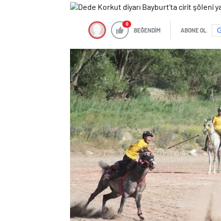
0
BEĞENDİM
ABONE OL