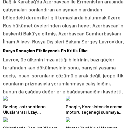
Dağlık Karabağ’da Azerbaycan ile Ermenistan arasında
çatışmaları sonlandıran anlaşmanın ardından
bölgedeki durum ile ilgili temaslarda bulunmak üzere
Rus hükümet üyelerinden oluşan heyet Azerbaycan’ın
başkenti Bakü’ye gitmiş, Azerbaycan Cumhurbaşkanı
İlham Aliyev, Rusya Dışişleri Bakanı Sergey Lavrov’dur.
Rusya Sonuçları Etkileyecek En Kritik Ülke
Lavrov, üç ülkenin imza attığı bildirinin, bazı güçler
tarafından kan dökülmesinin sonu, barışçıl yaşama
geçiş, insani sorunların çözümü olarak değil, jeopolitik
oyunların prizmasıyla yorumlanmaya çalışıldığını,
bunun da çağdaş değerlerle bağdaşmadığını kaydetti.
Boeing, astronotların
Google, Kazakistan’da arama
Uluslararası Uzay
motoru seçeneği sunmaya
İstasyonu’nda mahsur
başladı: Antitröst
kalmadığını iddia ediyor
uygulamaları için dönüm
Şirketlerde ‘Copilot ’dönemi
MasterChef jürisi Mehmet