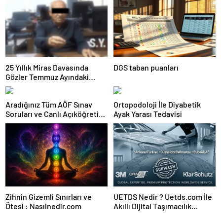
25 Yıllık Miras Davasında
DGS taban puanları
Gözler Temmuz Ayındaki
Karar Duruşmasına Çevrildi
Aradığınız Tüm AÖF Sınav
Ortopodoloji İle Diyabetik
Soruları ve Canlı Açıköğretim
Ayak Yarası Tedavisi
Forumu Burada
Zihnin Gizemli Sınırları ve
UETDS Nedir ? Uetds.com İle
Ötesi : Nasılnedir.com
Akıllı Dijital Taşımacılık
Yazılımı