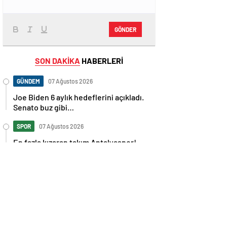
GÖNDER
SON DAKİKA
HABERLERİ
GÜNDEM
07 Ağustos 2026
Joe Biden 6 aylık hedeflerini açıkladı.
Senato buz gibi…
SPOR
07 Ağustos 2026
En fazla kızaran takım Antalyaspor!
Tam 5 futbolcu….
GÜNDEM
07 Ağustos 2026
Norweç silahlı kuvvetleri kadınlardan
oluşan özel kuvvetler eğitimlerini
başlattı.
SPOR
07 Ağustos 2026