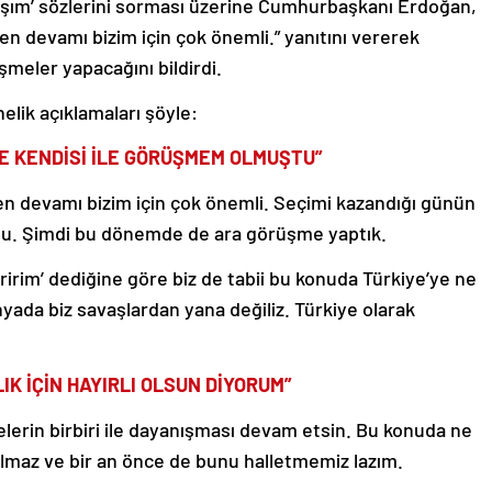
aşım’ sözlerini sorması üzerine Cumhurbaşkanı Erdoğan,
 devamı bizim için çok önemli.” yanıtını vererek
meler yapacağını bildirdi.
lik açıklamaları şöyle:
E KENDİSİ İLE GÖRÜŞMEM OLMUŞTU”
 devamı bizim için çok önemli. Seçimi kazandığı günün
tu. Şimdi bu dönemde de ara görüşme yaptık.
ririm’ dediğine göre biz de tabii bu konuda Türkiye’ye ne
ada biz savaşlardan yana değiliz. Türkiye olarak
IK İÇİN HAYIRLI OLSUN DİYORUM”
kelerin birbiri ile dayanışması devam etsin. Bu konuda ne
rılmaz ve bir an önce de bunu halletmemiz lazım.