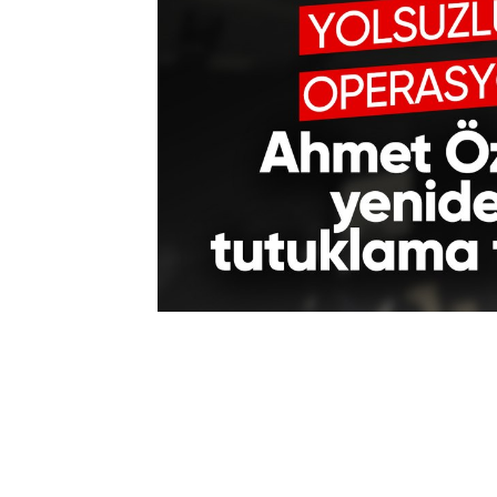
0
BEĞENDİM
ABONE OL
Silahlı terör örgütü PKK/KCK üyesi ol
Belediye Başkanlığı görevinden uzakla