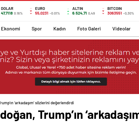
DOLAR
EURO
ALTIN
BITCOIN
47,7118
55,0231
6.524,71
3063551
0.16%
-0.01%
0,49
-0,30%
Ekonomi
Spor
Kadın
Foto Galeri
Videolar
mp’ın ‘arkadaşım’ sözlerini değerlendirdi
oğan, Trump’ın ‘arkadaşım’