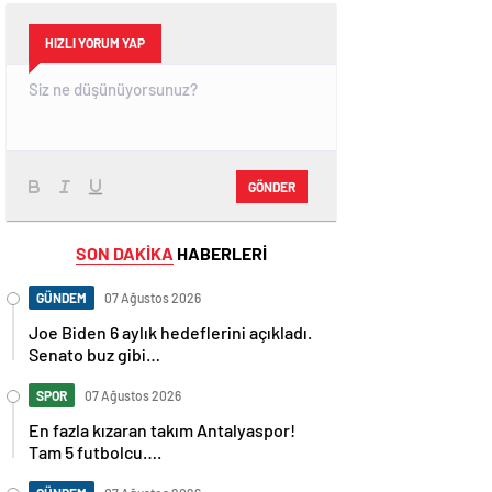
HIZLI YORUM YAP
GÖNDER
SON DAKİKA
HABERLERİ
GÜNDEM
07 Ağustos 2026
Joe Biden 6 aylık hedeflerini açıkladı.
Senato buz gibi…
SPOR
07 Ağustos 2026
En fazla kızaran takım Antalyaspor!
Tam 5 futbolcu….