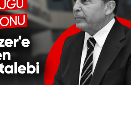
0
News
mak suçundan tutuklanmasının ardından Esenyurt
ştırılan Ahmet Özer hakkında yeni gelişme…