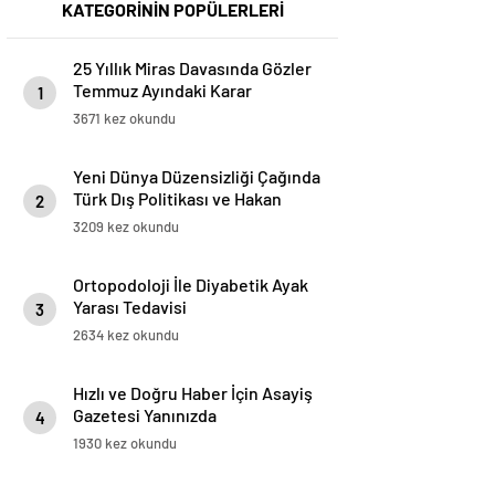
KATEGORİNİN POPÜLERLERİ
25 Yıllık Miras Davasında Gözler
Temmuz Ayındaki Karar
1
Duruşmasına Çevrildi
3671 kez okundu
Yeni Dünya Düzensizliği Çağında
Türk Dış Politikası ve Hakan
2
Fidan Faktörü
3209 kez okundu
Ortopodoloji İle Diyabetik Ayak
Yarası Tedavisi
3
2634 kez okundu
Hızlı ve Doğru Haber İçin Asayiş
Gazetesi Yanınızda
4
1930 kez okundu