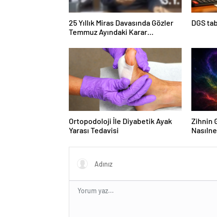
25 Yıllık Miras Davasında Gözler
DGS tab
Temmuz Ayındaki Karar
Duruşmasına Çevrildi
Ortopodoloji İle Diyabetik Ayak
Zihnin G
Yarası Tedavisi
Nasılne