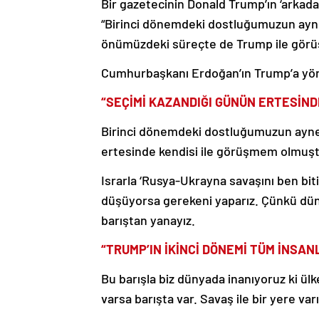
Bir gazetecinin Donald Trump’ın ‘arkad
“Birinci dönemdeki dostluğumuzun aynen
önümüzdeki süreçte de Trump ile görüş
Cumhurbaşkanı Erdoğan’ın Trump’a yöne
“SEÇİMİ KAZANDIĞI GÜNÜN ERTESİND
Birinci dönemdeki dostluğumuzun aynen
ertesinde kendisi ile görüşmem olmuş
Israrla ‘Rusya-Ukrayna savaşını ben biti
düşüyorsa gerekeni yaparız. Çünkü düny
barıştan yanayız.
“TRUMP’IN İKİNCİ DÖNEMİ TÜM İNSANL
Bu barışla biz dünyada inanıyoruz ki ül
varsa barışta var. Savaş ile bir yere va