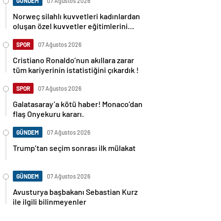
GÜNDEM
07 Ağustos 2026
Norweç silahlı kuvvetleri kadınlardan
oluşan özel kuvvetler eğitimlerini
başlattı.
SPOR
07 Ağustos 2026
Cristiano Ronaldo’nun akıllara zarar
tüm kariyerinin istatistiğini çıkardık !
SPOR
07 Ağustos 2026
Galatasaray’a kötü haber! Monaco’dan
flaş Onyekuru kararı.
GÜNDEM
07 Ağustos 2026
Trump’tan seçim sonrası ilk mülakat
GÜNDEM
07 Ağustos 2026
Avusturya başbakanı Sebastian Kurz
ile ilgili bilinmeyenler