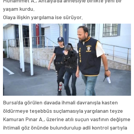
Muhammet A., Antalya’da annesiyle birlikte yeni bir
yaşam kurdu.
Olaya ilişkin yargılama ise sürüyor.
Bursa’da görülen davada ihmali davranışla kasten
öldürmeye teşebbüs suçlamasıyla yargılanan teyze
Kamuran Pınar A., üzerine atılı suçun vasfının değişme
ihtimali göz önünde bulundurulup adli kontrol şartıyla