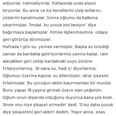
ediyorlar, tekmeliyorlar. Kafasında soda şişesi
kırıyorlar. Bu anne ve kız kendilerini çizip kollarını,
yüzlerini kanatmışlar. Sonra oğlumu da balkona
çıkartmışlar, ‘İmdat, bu çocuk bizi kesiyor’ diye
bağırmaya başlamışlar. Kimse ilgilenmeyince, odaya
geri götürüp dövmüşler.
Haftada 1 gün su, yemek vermişler. Başka su istediği
zaman da bardakla getiriyorlarmış yanına kadar, tam
alacakken geri çekip bardaktaki suyu üstüne
fırlatıyorlarmış. ‘Al sana su, hadi iç’ diyorlarmış.
Oğlumun üzerine kaynar su dökmüşler, idrar şişesini
fırlatmışlar. Bu çocuğun aklını kaçırmaması bir mucize.
Bunu yapan 18 yaşına girmek üzere olan yeğenim.
Oğlum onun dışarıda olduğunu duyunca bana çok kızdı.
‘Anne onu niye şikayet etmedin’ dedi. ‘O kız daha çocuk
diye şikayetimi geri aldım’ dedim. ‘Hayır anne, esas