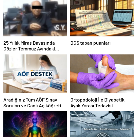
25 Yıllık Miras Davasında
DGS taban puanları
Gözler Temmuz Ayındaki
Karar Duruşmasına Çevrildi
Aradığınız Tüm AÖF Sınav
Ortopodoloji İle Diyabetik
Soruları ve Canlı Açıköğretim
Ayak Yarası Tedavisi
Forumu Burada