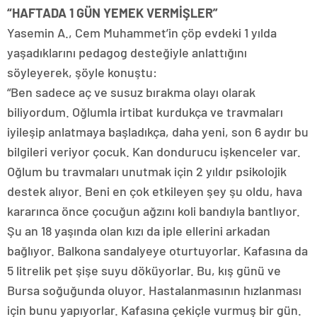
“HAFTADA 1 GÜN YEMEK VERMİŞLER”
Yasemin A., Cem Muhammet’in çöp evdeki 1 yılda
yaşadıklarını pedagog desteğiyle anlattığını
söyleyerek, şöyle konuştu:
“Ben sadece aç ve susuz bırakma olayı olarak
biliyordum. Oğlumla irtibat kurdukça ve travmaları
iyileşip anlatmaya başladıkça, daha yeni, son 6 aydır bu
bilgileri veriyor çocuk. Kan dondurucu işkenceler var.
Oğlum bu travmaları unutmak için 2 yıldır psikolojik
destek alıyor. Beni en çok etkileyen şey şu oldu, hava
kararınca önce çocuğun ağzını koli bandıyla bantlıyor.
Şu an 18 yaşında olan kızı da iple ellerini arkadan
bağlıyor. Balkona sandalyeye oturtuyorlar. Kafasına da
5 litrelik pet şişe suyu döküyorlar. Bu, kış günü ve
Bursa soğuğunda oluyor. Hastalanmasının hızlanması
için bunu yapıyorlar. Kafasına çekiçle vurmuş bir gün.