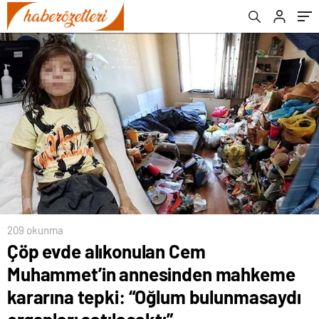
“Oğlum bulunmasaydı organları satılacaktı”
209 okunma
Çöp evde alıkonulan Cem
Muhammet’in annesinden mahkeme
kararına tepki: “Oğlum bulunmasaydı