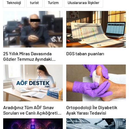
Teknoloji
turist
Turizm
Uluslararası İlişkiler
25 Yıllık Miras Davasında
DGS taban puanları
Gözler Temmuz Ayındaki
Karar Duruşmasına Çevrildi
Aradığınız Tüm AÖF Sınav
Ortopodoloji İle Diyabetik
Soruları ve Canlı Açıköğretim
Ayak Yarası Tedavisi
Forumu Burada