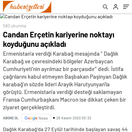
580 okunma
Candan Erçetin kariyerine noktayı
koyduğunu açıkladı
Ermenistan'a verdiği Karabağ mesajında “ Dağlık
Karabağ ve çevresindeki bölgeler Azerbaycan
Cumhuriyeti'nin ayrılmaz bir parçasıdır” dedi. İstifa
çağrılarını kabul etmeyen Başbakan Paşinyan Dağlık
karabağ'ın sözde lideri Arayik Harutyunyan'la
görüştü. Ermenistan'a verdiği desteği saklamayan
Fransa Cumhurbaşkanı Macron ise dikkat çeken bir
ziyaret gerçekleştirdi.
26 Kasım 2020 03:32
ABONE OL
News
Dağlık Karabağ’da 27 Eylül tarihinde başlayan savaş 44