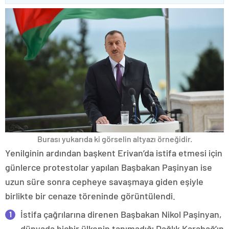
Burası yukarıda ki görselin altyazı örneğidir.
Yenilginin ardından başkent Erivan’da istifa etmesi için
günlerce protestolar yapılan Başbakan Paşinyan ise
uzun süre sonra cepheye savaşmaya giden eşiyle
birlikte bir cenaze töreninde görüntülendi.
İstifa çağrılarına direnen Başbakan Nikol Paşinyan,
dünyada hiçbir ülkenin tanımadığı Dağlık Karabağ’ın