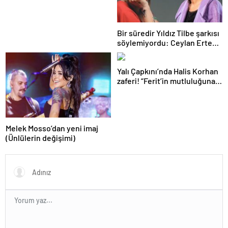
Bir süredir Yıldız Tilbe şarkısı
söylemiyordu: Ceylan Ertem
nedenini açıkladı
Yalı Çapkını’nda Halis Korhan
zaferi! “Ferit’in mutluluğuna
Seyran gölgesi”
Melek Mosso’dan yeni imaj
(Ünlülerin değişimi)