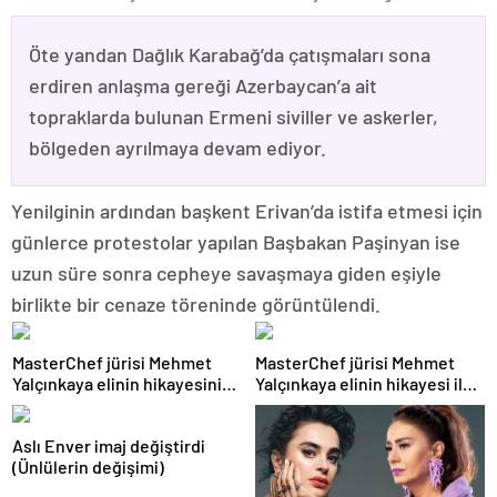
Öte yandan Dağlık Karabağ’da çatışmaları sona
erdiren anlaşma gereği Azerbaycan’a ait
topraklarda bulunan Ermeni siviller ve askerler,
bölgeden ayrılmaya devam ediyor.
Yenilginin ardından başkent Erivan’da istifa etmesi için
günlerce protestolar yapılan Başbakan Paşinyan ise
uzun süre sonra cepheye savaşmaya giden eşiyle
birlikte bir cenaze töreninde görüntülendi.
MasterChef jürisi Mehmet
MasterChef jürisi Mehmet
Yalçınkaya elinin hikayesini
Yalçınkaya elinin hikayesi ilk
ilk kez anlattı
kez anlattı
Aslı Enver imaj değiştirdi
(Ünlülerin değişimi)