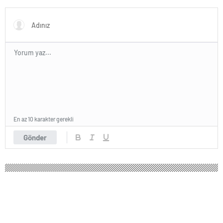
Yazılımı
En az 10 karakter gerekli
Gönder
175 okunma
Eylem Tok ve oğlu ABD’de hakim