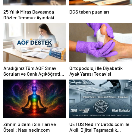
25 Yıllık Miras Davasında
DGS taban puanları
Gözler Temmuz Ayındaki
Karar Duruşmasına Çevrildi
Aradığınız Tüm AÖF Sınav
Ortopodoloji İle Diyabetik
Soruları ve Canlı Açıköğretim
Ayak Yarası Tedavisi
Forumu Burada
Zihnin Gizemli Sınırları ve
UETDS Nedir ? Uetds.com İle
Ötesi : Nasılnedir.com
Akıllı Dijital Taşımacılık