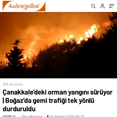
189 okunma
Çanakkale’deki orman yangını sürüyor
| Boğaz’da gemi trafiği tek yönlü
durduruldu
24 Temmuz 2024 00:33
ABONE OL
News