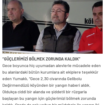
“GÜÇLERİMİZİ BÖLMEK ZORUNDA KALDIK”
Gece boyunca hiç uyumadan alevlerle mücadele eden
bu alanlardaki bütün kurumlara ait ekiplere teşekkür
eden Yumaklı, “Gece 2.30 civarında Gelibolu
Değirmendüzü köyünden bir yangın haberi aldık.
Oldukça ciddi bir alanda ve şiddetli bir rüzgarla
başlayan bu yangın için güçlerimizi bölmek zorunda
kaldık. Orada da çok yoğun bir müdahale ile yangın iki