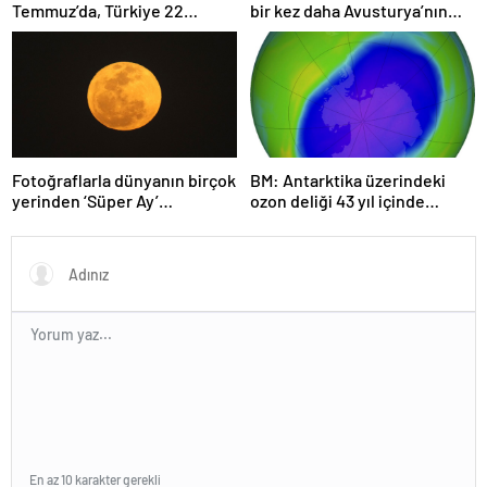
Temmuz’da, Türkiye 22
bir kez daha Avusturya’nın
Haziran’da tüketti
başkenti Viyana oldu
Fotoğraflarla dünyanın birçok
BM: Antarktika üzerindeki
yerinden ‘Süper Ay’
ozon deliği 43 yıl içinde
manzaraları
tamamen iyileşebilir
En az 10 karakter gerekli