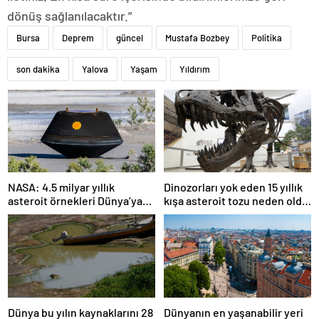
dönüş sağlanılacaktır.”
Bursa
Deprem
güncel
Mustafa Bozbey
Politika
son dakika
Yalova
Yaşam
Yıldırım
NASA: 4.5 milyar yıllık
Dinozorları yok eden 15 yıllık
asteroit örnekleri Dünya’ya
kışa asteroit tozu neden oldu
getirildi; yaşamın
| Araştırma
başlangıcına ışık tutabilir
Dünya bu yılın kaynaklarını 28
Dünyanın en yaşanabilir yeri