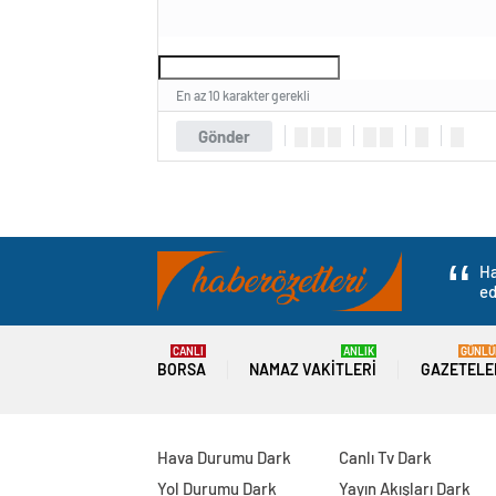
En az 10 karakter gerekli
Gönder
Ha
ed
CANLI
ANLIK
GÜNLÜ
BORSA
NAMAZ VAKITLERI
GAZETELE
Hava Durumu Dark
Canlı Tv Dark
Yol Durumu Dark
Yayın Akışları Dark