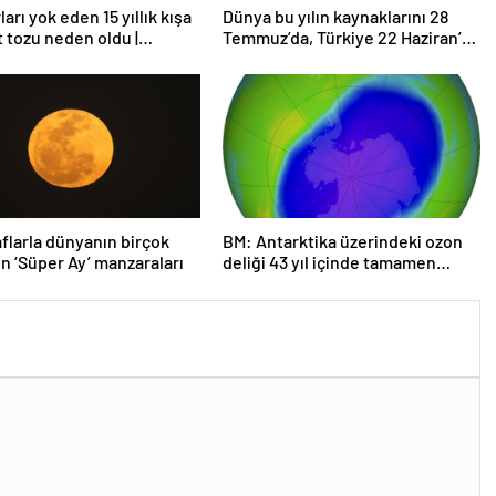
arı yok eden 15 yıllık kışa
Dünya bu yılın kaynaklarını 28
t tozu neden oldu |
Temmuz’da, Türkiye 22 Haziran’da
rma
tüketti
flarla dünyanın birçok
BM: Antarktika üzerindeki ozon
n ‘Süper Ay’ manzaraları
deliği 43 yıl içinde tamamen
iyileşebilir