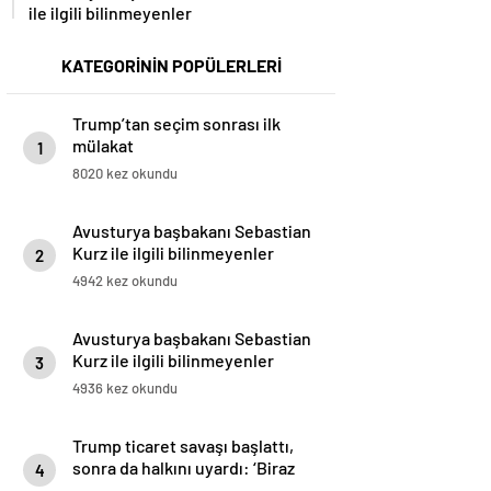
ile ilgili bilinmeyenler
KATEGORİNİN POPÜLERLERİ
Trump’tan seçim sonrası ilk
mülakat
1
8020 kez okundu
Avusturya başbakanı Sebastian
Kurz ile ilgili bilinmeyenler
2
4942 kez okundu
Avusturya başbakanı Sebastian
Kurz ile ilgili bilinmeyenler
3
4936 kez okundu
Trump ticaret savaşı başlattı,
sonra da halkını uyardı: ‘Biraz
4
acı çekebilirsiniz’