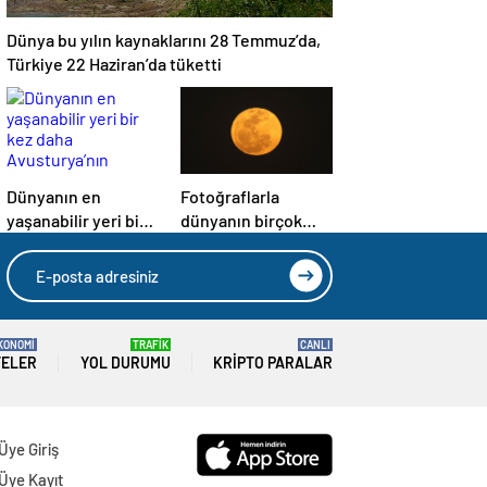
Dünya bu yılın kaynaklarını 28 Temmuz’da,
Türkiye 22 Haziran’da tüketti
Dünyanın en
Fotoğraflarla
yaşanabilir yeri bir
dünyanın birçok
kez daha
yerinden ‘Süper Ay’
Avusturya’nın
manzaraları
başkenti Viyana
oldu
KONOMİ
TRAFİK
CANLI
TELER
YOL DURUMU
KRIPTO PARALAR
Üye Giriş
Üye Kayıt