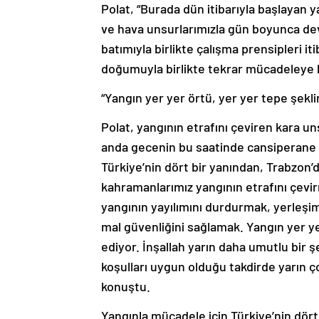
Polat, “Burada dün itibarıyla başlayan 
ve hava unsurlarımızla gün boyunca deva
batımıyla birlikte çalışma prensipleri i
doğumuyla birlikte tekrar mücadeleye k
“Yangın yer yer örtü, yer yer tepe şekl
Polat, yangının etrafını çeviren kara un
anda gecenin bu saatinde cansiperane bi
Türkiye’nin dört bir yanından, Trabzon
kahramanlarımız yangının etrafını çev
yangının yayılımını durdurmak, yerleşim
mal güvenliğini sağlamak. Yangın yer y
ediyor. İnşallah yarın daha umutlu bir 
koşulları uygun olduğu takdirde yarın 
konuştu.
Yangınla mücadele için Türkiye’nin dört