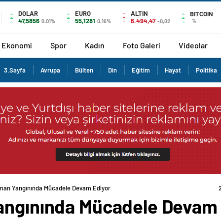
DOLAR
EURO
ALTIN
BITCOIN
47,5856
55,1281
6.494,47
%
0.01%
0.16%
-0,02
Ekonomi
Spor
Kadın
Foto Galeri
Videolar
3.Sayfa
Avrupa
Bülten
Din
Eğitim
Hayat
Politika
rman Yangınında Mücadele Devam Ediyor
angınında Mücadele Devam 