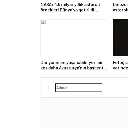
NASA: 4.5 milyar yıllık asteroit
Dinozorl
örnekleri Dünya’ya getirildi;
asteroi
yaşamın başlangıcına ışık
Araştı
tutabilir
Dünyanın en yaşanabilir yeri bir
Fotoğra
kez daha Avusturya’nın başkenti
yerinde
Viyana oldu