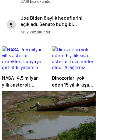
3739 kez okundu
Joe Biden 6 aylık hedeflerini
açıkladı. Senato buz gibi…
5
3192 kez okundu
NASA: 4.5 milyar
Dinozorları yok
yıllık asteroit
eden 15 yıllık kışa
örnekleri Dünya’ya
asteroit tozu neden
getirildi; yaşamın
oldu | Araştırma
başlangıcına ışık
tutabilir