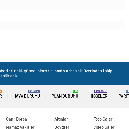
berleri anlık güncel olarak e-posta adresiniz üzerinden takip
ebilirsiniz.
K
TAHMİNİ
LİG
EKONOMİ
E
R
HAVA DURUMU
PUAN DURUMU
HISSELER
PARI
Canlı Borsa
Altınlar
Foto Galeri
Namaz Vakitleri
Dövizler
Video Galeri