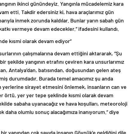
yangının ikinci günündeyiz. Yangınla mücadelemiz kara
m etti. Takdir edersiniz ki, hava araçlarımız gün
tibarıyla inmek zorunda kaldılar. Bunlar yarın sabah gün
atkı vermeye devam edecekler.” ifadesini kullandı.
inde kısmi olarak devam ediyor”
surlarının çalışmalarına devam ettiğini aktararak, “Şu
r şekilde yangının etrafını çeviren kara unsurlarımız
’dan, Antalya’dan, batısından, doğusundan gelen ateş
irmiş durumdadır. Burada temel amacımız şu anda
 yerlerine sirayet etmesini önlemek, insanların can ve
er örtü, yer yer tepe şeklinde kısmi olarak devam
şekilde sabaha uyanacağız ve hava koşulları, meteoroloji
çok daha olumlu sonuç alacağımıza inanıyorum.” diye
 bir yanından çok sayıda insanın Göynük’e geldiğini dile