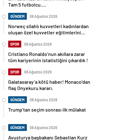
Tam 5 futbolcu….
GÜNDEM
06 Ağustos 2026
Norweç silahlı kuvvetleri kadınlardan
oluşan özel kuvvetler eğitimlerini
başlattı.
SPOR
06 Ağustos 2026
Cristiano Ronaldo’nun akıllara zarar
tüm kariyerinin istatistiğini çıkardık !
SPOR
06 Ağustos 2026
Galatasaray’a kötü haber! Monaco’dan
flaş Onyekuru kararı.
GÜNDEM
06 Ağustos 2026
Trump’tan seçim sonrası ilk mülakat
GÜNDEM
06 Ağustos 2026
Avusturya başbakanı Sebastian Kurz