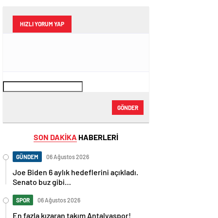
HIZLI YORUM YAP
GÖNDER
SON DAKİKA
HABERLERİ
GÜNDEM
06 Ağustos 2026
Joe Biden 6 aylık hedeflerini açıkladı.
Senato buz gibi…
SPOR
06 Ağustos 2026
En fazla kızaran takım Antalyaspor!