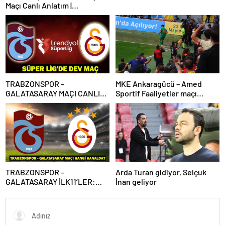
Maçı Canlı Anlatım |
Trabzonspor – Galatasaray
Bein Sports 1 Canlı İzle | Lider,
Trabzon deplasmanında
TRABZONSPOR –
MKE Ankaragücü – Amed
GALATASARAY MAÇI CANLI
Sportif Faaliyetler maçı
İZLE | Trabzonspor-
olaylarla başladı
Galatasaray maçı canlı izleme
bilgileri! Süper Lig’de dev
maç!
TRABZONSPOR –
Arda Turan gidiyor, Selçuk
GALATASARAY İLK11’LER:
İnan geliyor
Trabzonspor – Galatasaray
maçı hangi kanalda, saat
kaçta?