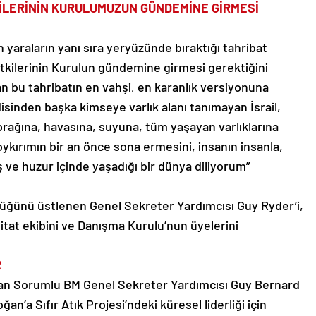
KİLERİNİN KURULUMUZUN GÜNDEMİNE GİRMESİ
 yaraların yanı sıra yeryüzünde bıraktığı tahribat
etkilerinin Kurulun gündemine girmesi gerektiğini
n bu tahribatın en vahşi, en karanlık versiyonuna
disinden başka kimseye varlık alanı tanımayan İsrail,
toprağına, havasına, suyuna, tüm yaşayan varlıklarına
ykırımın bir an önce sona ermesini, insanın insanla,
 ve huzur içinde yaşadığı bir dünya diliyorum”
lüğünü üstlenen Genel Sekreter Yardımcısı Guy Ryder’i,
at ekibini ve Danışma Kurulu’nun üyelerini
R
dan Sorumlu BM Genel Sekreter Yardımcısı Guy Bernard
’a Sıfır Atık Projesi’ndeki küresel liderliği için