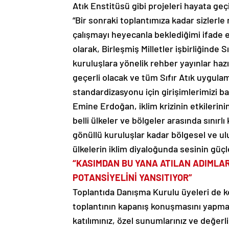
Atık Enstitüsü gibi projeleri hayata geç
“Bir sonraki toplantımıza kadar sizlerle
çalışmayı heyecanla beklediğimi ifade 
olarak, Birleşmiş Milletler işbirliğinde
kuruluşlara yönelik rehber yayınlar haz
geçerli olacak ve tüm Sıfır Atık uygulama
standardizasyonu için girişimlerimizi ba
Emine Erdoğan, iklim krizinin etkilerin
belli ülkeler ve bölgeler arasında sınır
gönüllü kuruluşlar kadar bölgesel ve ulu
ülkelerin iklim diyaloğunda sesinin güç
“KASIMDAN BU YANA ATILAN ADIMLA
POTANSİYELİNİ YANSITIYOR”
Toplantıda Danışma Kurulu üyeleri de k
toplantının kapanış konuşmasını yapmak
katılımınız, özel sunumlarınız ve değerl