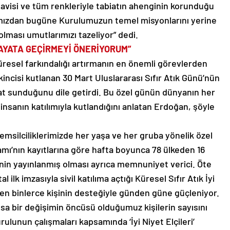
, mavisi ve tüm renkleriyle tabiatın ahenginin korunduğu
tımızdan bugüne Kurulumuzun temel misyonlarını yerine
lması umutlarımızı tazeliyor” dedi.
HAYATA GEÇİRMEYİ ÖNERİYORUM”
resel farkındalığı artırmanın en önemli görevlerden
ncisi kutlanan 30 Mart Uluslararası Sıfır Atık Günü’nün
sat sunduğunu dile getirdi. Bu özel günün dünyanın her
insanın katılımıyla kutlandığını anlatan Erdoğan, şöyle
 temsilciliklerimizde her yaşa ve her gruba yönelik özel
mı’nın kayıtlarına göre hafta boyunca 78 ülkeden 16
enin yayınlanmış olması ayrıca memnuniyet verici. Öte
ilk imzasıyla sivil katılıma açtığı Küresel Sıfır Atık İyi
den binlerce kişinin desteğiyle günden güne güçleniyor.
a bir değişimin öncüsü olduğumuz kişilerin sayısını
ulunun çalışmaları kapsamında ‘İyi Niyet Elçileri’