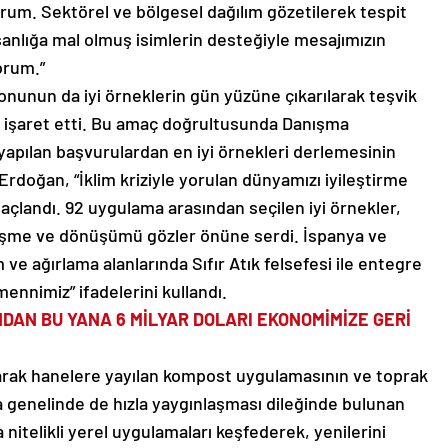
um. Sektörel ve bölgesel dağılım gözetilerek tespit
sanlığa mal olmuş isimlerin desteğiyle mesajımızın
orum.”
onunun da iyi örneklerin gün yüzüne çıkarılarak teşvik
a işaret etti. Bu amaç doğrultusunda Danışma
yapılan başvurulardan en iyi örnekleri derlemesinin
Erdoğan, “İklim kriziyle yorulan dünyamızı iyileştirme
taçlandı. 92 uygulama arasından seçilen iyi örnekler,
yileşme ve dönüşümü gözler önüne serdi. İspanya ve
e ağırlama alanlarında Sıfır Atık felsefesi ile entegre
nnimiz” ifadelerini kullandı.
NDAN BU YANA 6 MİLYAR DOLARI EKONOMİMİZE GERİ
rak hanelere yayılan kompost uygulamasının ve toprak
 genelinde de hızla yaygınlaşması dileğinde bulunan
nitelikli yerel uygulamaları keşfederek, yenilerini