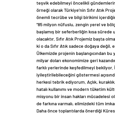
teşvik edebilmeyi öncelikli gündemlerin
örneği olarak Türkiye’nin Sıfır Atık Pr
önemli tecrübe ve bilgi birikimi içerdi
“85 milyon nüfuslu, zengin yerel ve bö
başlamış bir seferberliğin kısa sürede ul
olacaktır. Sıfır Atık Projemiz başta ol
ki o da Sıfır Atık sadece doğaya değil,
Ülkemizde projenin başlangıcından bu y
milyar doları ekonomimize geri kazandı
farklı yerlerinde keşfedilmeyi bekliyor. 
iyileştirilebileceğini göstermesi açısın
herkesi tebrik ediyorum. Açlık, kuraklık,
hatalı kullanımı ve modern tüketim kült
misyonu bir insan hakları mücadelesi 
de farkına varmalı, elimizdeki tüm imkan
Daha önce toplantılarda önerdiği Küresel 