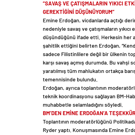
“SAVAŞ VE ÇATIŞMALARIN YIKICI ET
GEREKTİĞİNİ DÜŞÜNÜYORUM”
Emine Erdoğan, vicdanlarda açtığı derin
nedeniyle savaş ve çatışmaların yıkıcı 
düşündüğünü ifade etti. Herkesin her a
şahitlik ettiğini belirten Erdoğan, “Ken
sadece Filistinlilere değil bir ülkenin 
karşı savaş açmış durumda. Bu vahşi so
yaratılmış tüm mahlukatın ortakça barış
temennisinde bulundu.
Erdoğan, ayrıca toplantının moderatör
teknik koordinasyonu sağlayan BM-Habit
muhabbetle selamladığını söyledi.
BM’DEN EMİNE ERDOĞAN’A TEŞEKKÜ
Toplantının moderatörlüğünü Politika
Ryder yaptı. Konuşmasında Emine Erdoğan