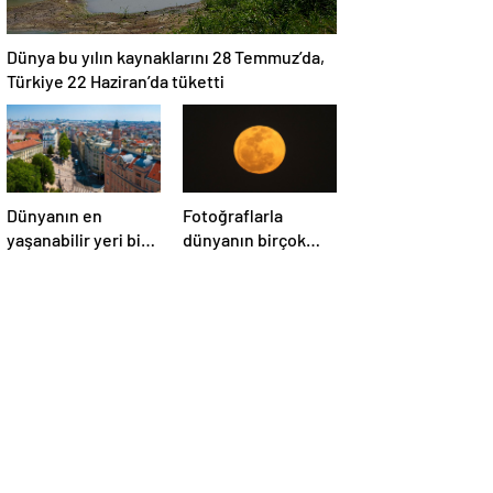
Dünya bu yılın kaynaklarını 28 Temmuz’da,
Türkiye 22 Haziran’da tüketti
Dünyanın en
Fotoğraflarla
yaşanabilir yeri bir
dünyanın birçok
kez daha
yerinden ‘Süper Ay’
Avusturya’nın
manzaraları
başkenti Viyana
oldu