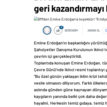
geri kazandırmayı
0
BEĞENDİM
ABONE OL
Emine Erdoğan’ın başkanlığını yürüttüğü
Şahsiyetler Danışma Kurulunun ikinci t
çevrim içi gerçekleştirildi.
Toplantıda konuşan Emine Erdoğan, tüm 
Çevre Günü’nde ikinci resmi toplantıyı
“Bu özel günün yaklaşan iklim krizi tehd
vesile olmasını diliyorum. Farklı ülkele
aslında günden güne kaynayan dünyamız
kaygıların yanında belki çok daha değerl
hayalini. Herkesin temiz gıdaya, temiz 