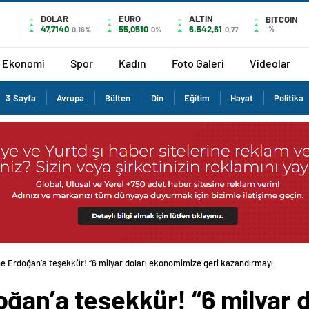
DOLAR
EURO
ALTIN
BITCOIN
47,7140
55,0510
6.542,61
%
0.16%
0%
0,77
Ekonomi
Spor
Kadın
Foto Galeri
Videolar
3.Sayfa
Avrupa
Bülten
Din
Eğitim
Hayat
Politika
e Erdoğan’a teşekkür! “6 milyar doları ekonomimize geri kazandırmayı
ğan’a teşekkür! “6 milyar 