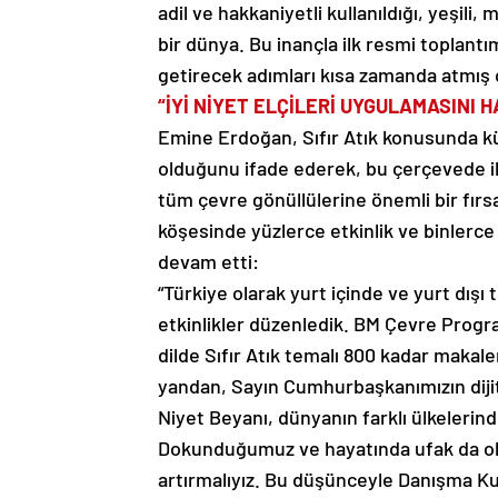
adil ve hakkaniyetli kullanıldığı, yeşili
bir dünya. Bu inançla ilk resmi toplan
getirecek adımları kısa zamanda atmış o
“İYİ NİYET ELÇİLERİ UYGULAMASINI 
Emine Erdoğan, Sıfır Atık konusunda kü
olduğunu ifade ederek, bu çerçevede iki
tüm çevre gönüllülerine önemli bir fır
köşesinde yüzlerce etkinlik ve binlerce 
devam etti:
“Türkiye olarak yurt içinde ve yurt dışı
etkinlikler düzenledik. BM Çevre Progra
dilde Sıfır Atık temalı 800 kadar makal
yandan, Sayın Cumhurbaşkanımızın dijital 
Niyet Beyanı, dünyanın farklı ülkelerin
Dokunduğumuz ve hayatında ufak da ols
artırmalıyız. Bu düşünceyle Danışma Kur