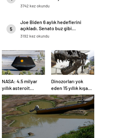
acı çekebilirsiniz’
3742 kez okundu
Joe Biden 6 aylık hedeflerini
açıkladı. Senato buz gibi…
5
3192 kez okundu
NASA: 4.5 milyar
Dinozorları yok
yıllık asteroit
eden 15 yıllık kışa
örnekleri Dünya’ya
asteroit tozu neden
getirildi; yaşamın
oldu | Araştırma
başlangıcına ışık
tutabilir