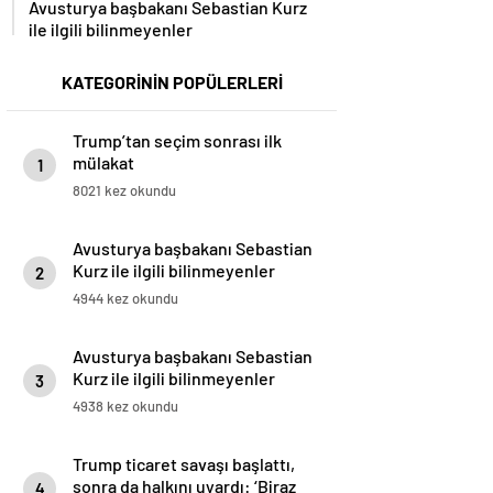
Avusturya başbakanı Sebastian Kurz
ile ilgili bilinmeyenler
KATEGORİNİN POPÜLERLERİ
Trump’tan seçim sonrası ilk
mülakat
1
8021 kez okundu
Avusturya başbakanı Sebastian
Kurz ile ilgili bilinmeyenler
2
4944 kez okundu
Avusturya başbakanı Sebastian
Kurz ile ilgili bilinmeyenler
3
4938 kez okundu
Trump ticaret savaşı başlattı,
sonra da halkını uyardı: ‘Biraz
4