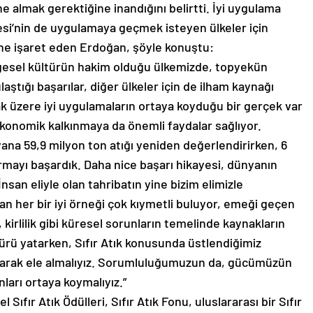
e almak gerektiğine inandığını belirtti. İyi uygulama
ojesi’nin de uygulamaya geçmek isteyen ülkeler için
ğine işaret eden Erdoğan, şöyle konuştu:
lgesel kültürün hakim olduğu ülkemizde, topyekün
aştığı başarılar, diğer ülkeler için de ilham kaynağı
mak üzere iyi uygulamaların ortaya koyduğu bir gerçek var
 ekonomik kalkınmaya da önemli faydalar sağlıyor.
ana 59,9 milyon ton atığı yeniden değerlendirirken, 6
rmayı başardık. Daha nice başarı hikayesi, dünyanın
İnsan eliyle olan tahribatın yine bizim elimizle
dan her bir iyi örneği çok kıymetli buluyor, emeği geçen
 kirlilik gibi küresel sorunların temelinde kaynakların
ürü yatarken, Sıfır Atık konusunda üstlendiğimiz
olarak ele almalıyız. Sorumluluğumuzun da, gücümüzün
ları ortaya koymalıyız.”
Sıfır Atık Ödülleri, Sıfır Atık Fonu, uluslararası bir Sıfır