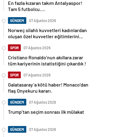
En fazla kızaran takım Antalyaspor!
Tam 5 futbolcu….
GÜNDEM
07 Ağustos 2026
Norweç silahlı kuvvetleri kadınlardan
oluşan özel kuvvetler eğitimlerini
başlattı.
SPOR
07 Ağustos 2026
Cristiano Ronaldo’nun akıllara zarar
tüm kariyerinin istatistiğini çıkardık !
SPOR
07 Ağustos 2026
Galatasaray’a kötü haber! Monaco’dan
flaş Onyekuru kararı.
GÜNDEM
07 Ağustos 2026
Trump’tan seçim sonrası ilk mülakat
GÜNDEM
07 Ağustos 2026