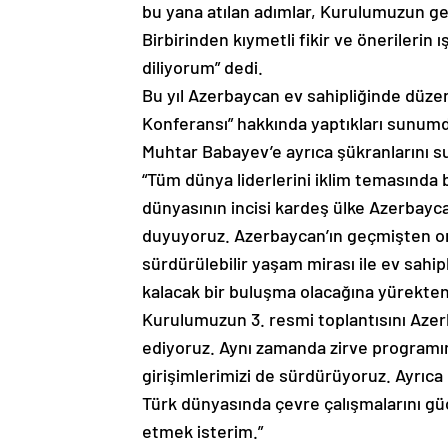
bu yana atılan adımlar, Kurulumuzun gel
Birbirinden kıymetli fikir ve önerilerin 
diliyorum” dedi.
Bu yıl Azerbaycan ev sahipliğinde düzen
Konferansı” hakkında yaptıkları sunumd
Muhtar Babayev’e ayrıca şükranlarını s
“Tüm dünya liderlerini iklim temasında 
dünyasının incisi kardeş ülke Azerbay
duyuyoruz. Azerbaycan’ın geçmişten o
sürdürülebilir yaşam mirası ile ev sahip
kalacak bir buluşma olacağına yürekten
Kurulumuzun 3. resmi toplantısını Azer
ediyoruz. Aynı zamanda zirve programı
girişimlerimizi de sürdürüyoruz. Ayrı
Türk dünyasında çevre çalışmalarını güç
etmek isterim.”