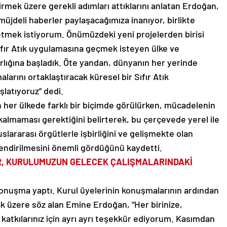
irmek üzere gerekli adımları attıklarını anlatan Erdoğan,
 müjdeli haberler paylaşacağımıza inanıyor, birlikte
etmek istiyorum. Önümüzdeki yeni projelerden birisi
 Sıfır Atık uygulamasına geçmek isteyen ülke ve
ırlığına başladık. Öte yandan, dünyanın her yerinde
larını ortaklaştıracak küresel bir Sıfır Atık
şlatıyoruz” dedi.
in her ülkede farklı bir biçimde görülürken, mücadelenin
lı kalmaması gerektiğini belirterek, bu çerçevede yerel ile
slararası örgütlerle işbirliğini ve gelişmekte olan
lendirilmesini önemli gördüğünü kaydetti.
R, KURULUMUZUN GELECEK ÇALIŞMALARINDAKİ
onuşma yaptı. Kurul üyelerinin konuşmalarının ardından
 üzere söz alan Emine Erdoğan, “Her birinize,
i katkılarınız için ayrı ayrı teşekkür ediyorum. Kasımdan