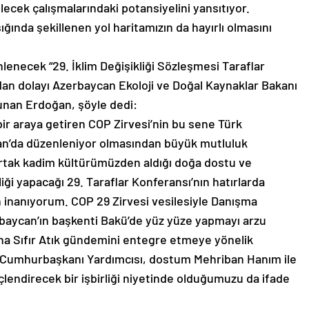
ecek çalışmalarındaki potansiyelini yansıtıyor.
ışığında şekillenen yol haritamızın da hayırlı olmasını
lenecek “29. İklim Değişikliği Sözleşmesi Taraflar
an dolayı Azerbaycan Ekoloji ve Doğal Kaynaklar Bakanı
unan Erdoğan, şöyle dedi:
bir araya getiren COP Zirvesi’nin bu sene Türk
can’da düzenleniyor olmasından büyük mutluluk
rtak kadim kültürümüzden aldığı doğa dostu ve
liği yapacağı 29. Taraflar Konferansı’nın hatırlarda
 inanıyorum. COP 29 Zirvesi vesilesiyle Danışma
baycan’ın başkenti Bakü’de yüz yüze yapmayı arzu
na Sıfır Atık gündemini entegre etmeye yönelik
ca Cumhurbaşkanı Yardımcısı, dostum Mehriban Hanım ile
lendirecek bir işbirliği niyetinde olduğumuzu da ifade