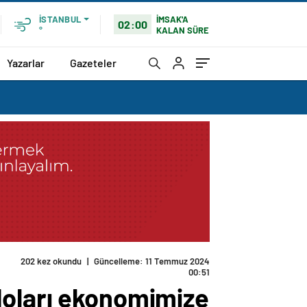
İMSAK'A
İSTANBUL
02:00
KALAN SÜRE
°
Yazarlar
Gazeteler
202 kez okundu
|
Güncelleme: 11 Temmuz 2024
00:51
doları ekonomimize