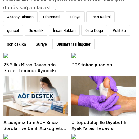
dönüş sağlanılacaktır.”
Antony Blinken
Diplomasi
Dünya
Esed Rejimi
güncel
Güvenlik
İnsan Hakları
Orta Doğu
Politika
son dakika
Suriye
Uluslararası İlişkiler
25 Yıllık Miras Davasında
DGS taban puanları
Gözler Temmuz Ayındaki
Karar Duruşmasına Çevrildi
Aradığınız Tüm AÖF Sınav
Ortopodoloji İle Diyabetik
Soruları ve Canlı Açıköğretim
Ayak Yarası Tedavisi
Forumu Burada