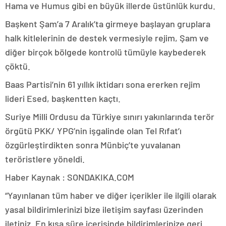
Hama ve Humus gibi en büyük illerde üstünlük kurdu.
Başkent Şam’a 7 Aralık’ta girmeye başlayan gruplara
halk kitlelerinin de destek vermesiyle rejim, Şam ve
diğer birçok bölgede kontrolü tümüyle kaybederek
çöktü.
Baas Partisi’nin 61 yıllık iktidarı sona ererken rejim
lideri Esed, başkentten kaçtı.
Suriye Milli Ordusu da Türkiye sınırı yakınlarında terör
örgütü PKK/ YPG’nin işgalinde olan Tel Rıfat’ı
özgürleştirdikten sonra Münbiç’te yuvalanan
teröristlere yöneldi.
Haber Kaynak : SONDAKIKA.COM
“Yayınlanan tüm haber ve diğer içerikler ile ilgili olarak
yasal bildirimlerinizi bize iletişim sayfası üzerinden
iletiniz. En kısa süre içerisinde bildirimlerinize geri