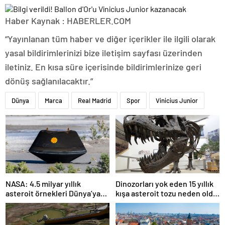
Haber Kaynak : HABERLER.COM
“Yayınlanan tüm haber ve diğer içerikler ile ilgili olarak
yasal bildirimlerinizi bize iletişim sayfası üzerinden
iletiniz. En kısa süre içerisinde bildirimlerinize geri
dönüş sağlanılacaktır.”
Dünya
Marca
Real Madrid
Spor
Vinicius Junior
NASA: 4.5 milyar yıllık
Dinozorları yok eden 15 yıllık
asteroit örnekleri Dünya’ya
kışa asteroit tozu neden oldu
getirildi; yaşamın
| Araştırma
başlangıcına ışık tutabilir