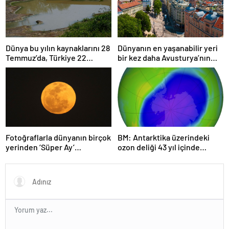
Dünya bu yılın kaynaklarını 28
Dünyanın en yaşanabilir yeri
Temmuz’da, Türkiye 22
bir kez daha Avusturya’nın
Haziran’da tüketti
başkenti Viyana oldu
Fotoğraflarla dünyanın birçok
BM: Antarktika üzerindeki
yerinden ‘Süper Ay’
ozon deliği 43 yıl içinde
manzaraları
tamamen iyileşebilir