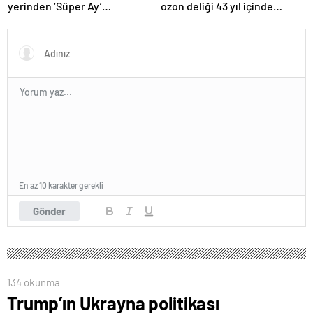
yerinden ‘Süper Ay’
ozon deliği 43 yıl içinde
manzaraları
tamamen iyileşebilir
En az 10 karakter gerekli
Gönder
134 okunma
Trump’ın Ukrayna politikası