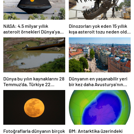
NASA: 4.5 milyar yıllık
Dinozorları yok eden 15 yıllık
asteroit örnekleri Dünya’ya
kışa asteroit tozu neden oldu
getirildi; yaşamın
| Araştırma
başlangıcına ışık tutabilir
Dünya bu yılın kaynaklarını 28
Dünyanın en yaşanabilir yeri
Temmuz’da, Türkiye 22
bir kez daha Avusturya’nın
Haziran’da tüketti
başkenti Viyana oldu
Fotoğraflarla dünyanın birçok
BM: Antarktika üzerindeki