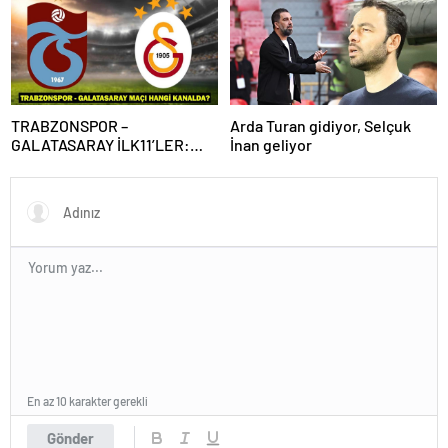
Galatasaray maçı canlı izleme
bilgileri! Süper Lig’de dev
maç!
TRABZONSPOR –
Arda Turan gidiyor, Selçuk
GALATASARAY İLK11’LER:
İnan geliyor
Trabzonspor – Galatasaray
maçı hangi kanalda, saat
kaçta?
En az 10 karakter gerekli
Gönder