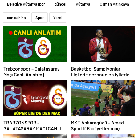
Belediye Kütahyaspor
güncel
Kütahya
Osman Altınkaya
son dakika
Spor
Yerel
Trabzonspor – Galatasaray
Basketbol Şampiyonlar
Maçı Canlı Anlatım |
Ligi’nde sezonun en iyilerine
Trabzonspor – Galatasaray
ödülleri verildi
Bein Sports 1 Canlı İzle | Lider,
Trabzon deplasmanında
TRABZONSPOR –
MKE Ankaragücü – Amed
GALATASARAY MAÇI CANLI
Sportif Faaliyetler maçı
İZLE | Trabzonspor-
olaylarla başladı