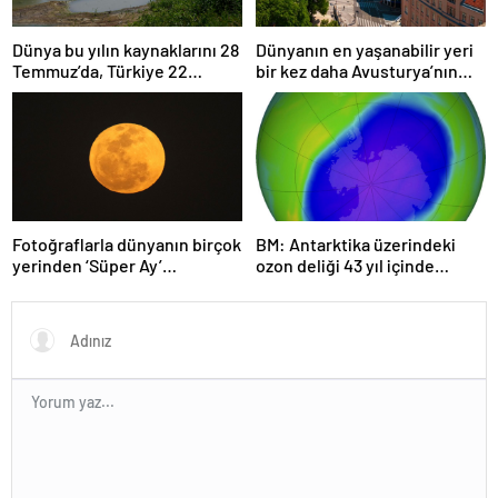
Dünya bu yılın kaynaklarını 28
Dünyanın en yaşanabilir yeri
Temmuz’da, Türkiye 22
bir kez daha Avusturya’nın
Haziran’da tüketti
başkenti Viyana oldu
Fotoğraflarla dünyanın birçok
BM: Antarktika üzerindeki
yerinden ‘Süper Ay’
ozon deliği 43 yıl içinde
manzaraları
tamamen iyileşebilir