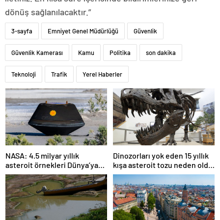
dönüş sağlanılacaktır.”
3-sayfa
Emniyet Genel Müdürlüğü
Güvenlik
Güvenlik Kamerası
Kamu
Politika
son dakika
Teknoloji
Trafik
Yerel Haberler
NASA: 4.5 milyar yıllık
Dinozorları yok eden 15 yıllık
asteroit örnekleri Dünya’ya
kışa asteroit tozu neden oldu
getirildi; yaşamın
| Araştırma
başlangıcına ışık tutabilir