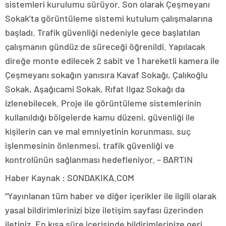
sistemleri kurulumu sürüyor. Son olarak Çeşmeyanı
Sokak’ta görüntüleme sistemi kutulum çalışmalarına
başladı. Trafik güvenliği nedeniyle gece başlatılan
çalışmanın gündüz de süreceği öğrenildi. Yapılacak
direğe monte edilecek 2 sabit ve 1 hareketli kamera ile
Çeşmeyanı sokağın yanısıra Kavaf Sokağı, Çalıkoğlu
Sokak, Aşağıcami Sokak, Rıfat Ilgaz Sokağı da
izlenebilecek. Proje ile görüntüleme sistemlerinin
kullanıldığı bölgelerde kamu düzeni, güvenliği ile
kişilerin can ve mal emniyetinin korunması, suç
işlenmesinin önlenmesi, trafik güvenliği ve
kontrolünün sağlanması hedefleniyor. – BARTIN
Haber Kaynak : SONDAKIKA.COM
“Yayınlanan tüm haber ve diğer içerikler ile ilgili olarak
yasal bildirimlerinizi bize iletişim sayfası üzerinden
iletiniz. En kısa süre içerisinde bildirimlerinize geri