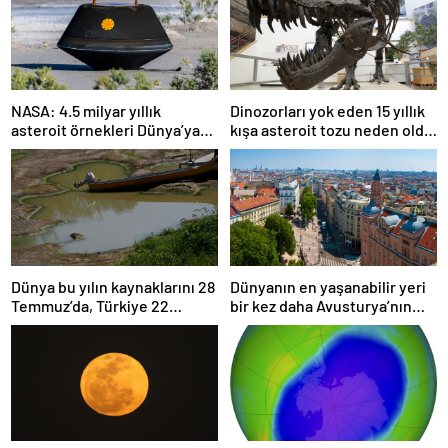
NASA: 4.5 milyar yıllık
Dinozorları yok eden 15 yıllık
asteroit örnekleri Dünya’ya
kışa asteroit tozu neden oldu
getirildi; yaşamın
| Araştırma
başlangıcına ışık tutabilir
Dünya bu yılın kaynaklarını 28
Dünyanın en yaşanabilir yeri
Temmuz’da, Türkiye 22
bir kez daha Avusturya’nın
Haziran’da tüketti
başkenti Viyana oldu