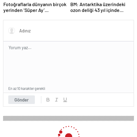
Fotoğraflarla dünyanın birçok
BM: Antarktika üzerindeki
yerinden ‘Süper Ay’
ozon deliği 43 yıl içinde
manzaraları
tamamen iyileşebilir
En az 10 karakter gerekli
Gönder