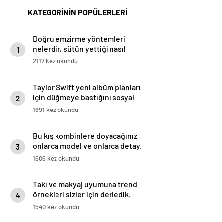
KATEGORİNİN POPÜLERLERİ
Doğru emzirme yöntemleri
nelerdir, sütün yettiği nasıl
1
anlaşılır?
2117 kez okundu
Taylor Swift yeni albüm planları
için düğmeye bastığını sosyal
2
medyadan duyurdu!
1691 kez okundu
Bu kış kombinlere doyacağınız
onlarca model ve onlarca detay.
3
1606 kez okundu
Takı ve makyaj uyumuna trend
örnekleri sizler için derledik.
4
1540 kez okundu