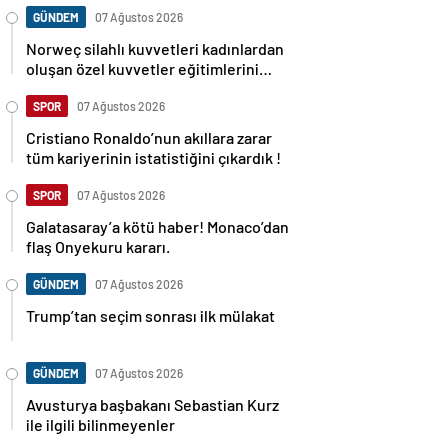
GÜNDEM
07 Ağustos 2026
Norweç silahlı kuvvetleri kadınlardan
oluşan özel kuvvetler eğitimlerini
başlattı.
SPOR
07 Ağustos 2026
Cristiano Ronaldo’nun akıllara zarar
tüm kariyerinin istatistiğini çıkardık !
SPOR
07 Ağustos 2026
Galatasaray’a kötü haber! Monaco’dan
flaş Onyekuru kararı.
GÜNDEM
07 Ağustos 2026
Trump’tan seçim sonrası ilk mülakat
GÜNDEM
07 Ağustos 2026
Avusturya başbakanı Sebastian Kurz
ile ilgili bilinmeyenler