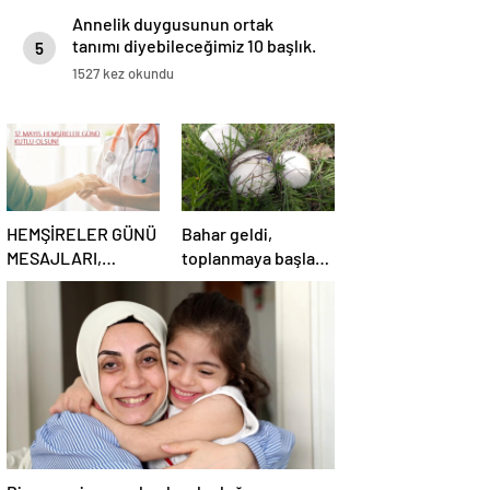
Annelik duygusunun ortak
tanımı diyebileceğimiz 10 başlık.
5
1527 kez okundu
HEMŞİRELER GÜNÜ
Bahar geldi,
MESAJLARI,
toplanmaya başladı!
SÖZLERİ 2025!
Erzurum’da
Sevgiliye, arkadaşa,
vatandaşlara zehirli
eşe anlamlı, resimli
mantar uyarısı:
Hemşireler Günü ile
Ölümcül olabilir
ilgili sözler…