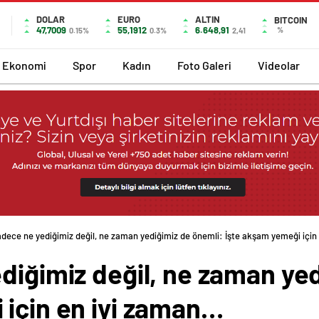
DOLAR
EURO
ALTIN
BITCOIN
47,7009
55,1912
6.648,91
%
0.15%
0.3%
2,41
Ekonomi
Spor
Kadın
Foto Galeri
Videolar
adece ne yediğimiz değil, ne zaman yediğimiz de önemli: İşte akşam yemeği için
diğimiz değil, ne zaman ye
 için en iyi zaman…