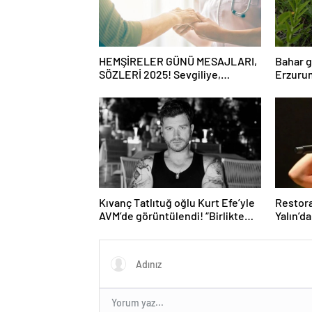
HEMŞİRELER GÜNÜ MESAJLARI,
Bahar g
SÖZLERİ 2025! Sevgiliye,
Erzurum
arkadaşa, eşe anlamlı, resimli
mantar 
Hemşireler Günü ile ilgili sözler…
Kıvanç Tatlıtuğ oğlu Kurt Efe’yle
Restora
AVM’de görüntülendi! “Birlikte
Yalın’d
geçirdiğimi her an..”
ağlattı’
Eğer is
kırmış