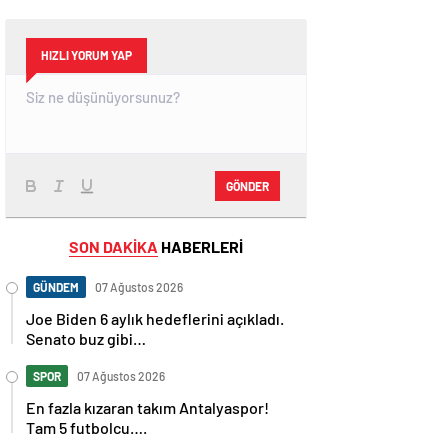
HIZLI YORUM YAP
GÖNDER
SON DAKİKA
HABERLERİ
GÜNDEM
07 Ağustos 2026
Joe Biden 6 aylık hedeflerini açıkladı.
Senato buz gibi…
SPOR
07 Ağustos 2026
En fazla kızaran takım Antalyaspor!
Tam 5 futbolcu….