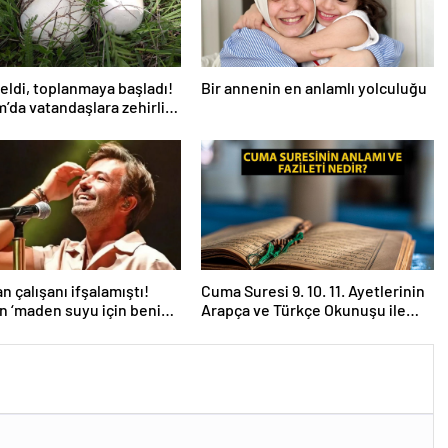
eldi, toplanmaya başladı!
Bir annenin en anlamlı yolculuğu
’da vatandaşlara zehirli
uyarısı: Ölümcül olabilir
n çalışanı ifşalamıştı!
Cuma Suresi 9. 10. 11. Ayetlerinin
an ‘maden suyu için beni
Arapça ve Türkçe Okunuşu ile
 iddialarına yanıt geldi:
Meali: Cuma Suresinin Anlamı ve
temeden birini
Fazileti Nedir?
sam…