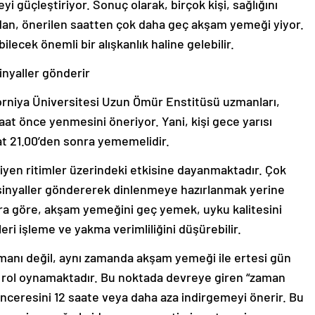
i güçleştiriyor. Sonuç olarak, birçok kişi, sağlığını
adan, önerilen saatten çok daha geç akşam yemeği yiyor.
lecek önemli bir alışkanlık haline gelebilir.
nyaller gönderir
forniya Üniversitesi Uzun Ömür Enstitüsü uzmanları,
t önce yenmesini öneriyor. Yani, kişi gece yarısı
at 21.00’den sonra yememelidir.
iyen ritimler üzerindeki etkisine dayanmaktadır. Çok
inyaller göndererek dinlenmeye hazırlanmak yerine
lara göre, akşam yemeğini geç yemek, uyku kalitesini
eri işleme ve yakma verimliliğini düşürebilir.
anı değil, aynı zamanda akşam yemeği ile ertesi gün
r rol oynamaktadır. Bu noktada devreye giren “zaman
penceresini 12 saate veya daha aza indirgemeyi önerir. Bu