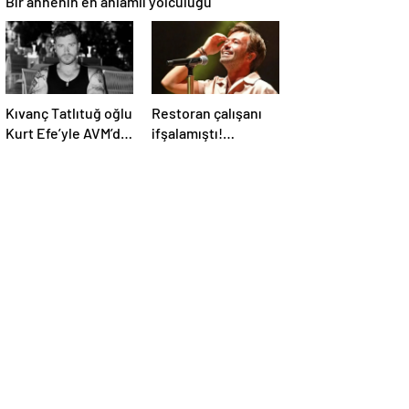
Bir annenin en anlamlı yolculuğu
Kıvanç Tatlıtuğ oğlu
Restoran çalışanı
Kurt Efe’yle AVM’de
ifşalamıştı!
görüntülendi!
Yalın’dan ‘maden
“Birlikte geçirdiğimi
suyu için beni
her an..”
ağlattı’ iddialarına
yanıt geldi: Eğer
istemeden birini
kırmışsam…