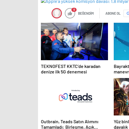
0
BEĞENDİM
ABONE OL
TEKNOFEST KKTC’de karadan
Bayrakt
denize ilk 5G denemesi
manevra
tarihin
Outbrain, Teads Satın Alımını
Yüz bin
Tamamladı: Birleşme, Açık
davalık