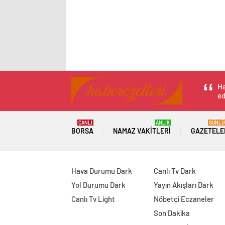
Ha
ed
CANLI
ANLIK
GÜNLÜ
BORSA
NAMAZ VAKITLERI
GAZETELE
Hava Durumu Dark
Canlı Tv Dark
Yol Durumu Dark
Yayın Akışları Dark
Canlı Tv Light
Nöbetçi Eczaneler
Son Dakika