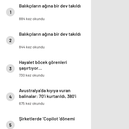
Balıkçıların ağına bir dev takıldı
1
884 kez okundu
Balıkçıların ağına bir dev takıldı
2
844 kez okundu
Hayalet böcek görenleri
şaşırtıyor…
3
730 kez okundu
Avustralya’da kıyıya vuran
balinalar: 70’i kurtarıldı, 380’i
4
öldü
675 kez okundu
Şirketlerde ‘Copilot ’dönemi
5