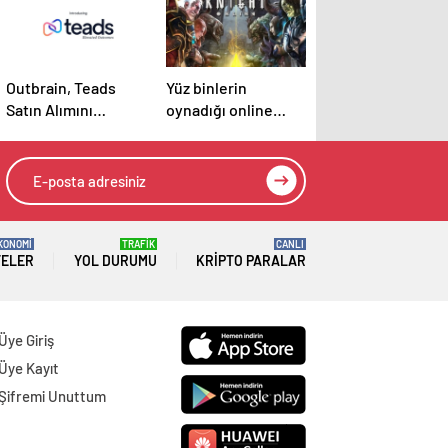
Outbrain, Teads
Yüz binlerin
Satın Alımını
oynadığı online
Tamamladı:
oyun davalık oldu
Birleşme, Açık
İnternet için Tüm
Kanallarda Sonuç
Odaklı Bir Platform
Oluşturuyor
KONOMİ
TRAFİK
CANLI
TELER
YOL DURUMU
KRIPTO PARALAR
Üye Giriş
Üye Kayıt
Şifremi Unuttum