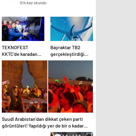
514 kez okundu
TEKNOFEST
Bayraktar TB2
KKTC’de karadan
gerçekleştirdiği
denize ilk 5G
manevrayla dünya
denemesi
havacılık tarihine
geçti
Suudi Arabistan’dan dikkat çeken parti
görüntüleri! Yapıldığı yer de bir o kadar
ilginç