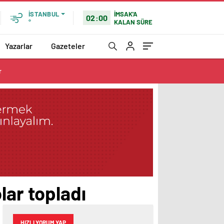
İMSAK'A
İSTANBUL
02:00
KALAN SÜRE
°
Yazarlar
Gazeteler
r
lar topladı
HIZLI YORUM YAP