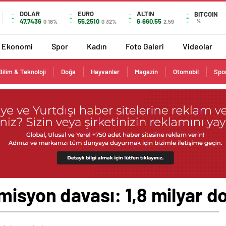
DOLAR
EURO
ALTIN
BITCOIN
47,7436
55,2510
6.660,55
%
0.18%
0.32%
2,59
Ekonomi
Spor
Kadın
Foto Galeri
Videolar
Bilim & Teknoloji
Doğa
Hayvanlar
Magazin
Otomobil
Spo
isyon davası: 1,8 milyar do