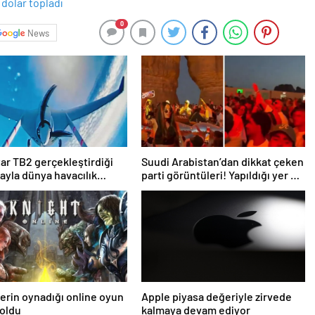
0
News
ar TB2 gerçekleştirdiği
Suudi Arabistan’dan dikkat çeken
yla dünya havacılık
parti görüntüleri! Yapıldığı yer de
e geçti
bir o kadar ilginç
lerin oynadığı online oyun
Apple piyasa değeriyle zirvede
 oldu
kalmaya devam ediyor