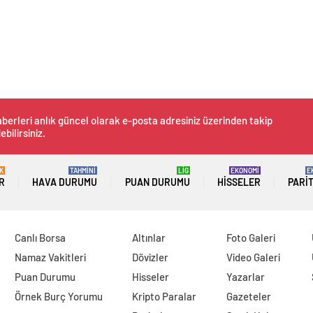
berleri anlık güncel olarak e-posta adresiniz üzerinden takip
ebilirsiniz.
K
TAHMİNİ
LİG
EKONOMİ
E
R
HAVA DURUMU
PUAN DURUMU
HISSELER
PARI
Canlı Borsa
Altınlar
Foto Galeri
Namaz Vakitleri
Dövizler
Video Galeri
Puan Durumu
Hisseler
Yazarlar
Örnek Burç Yorumu
Kripto Paralar
Gazeteler