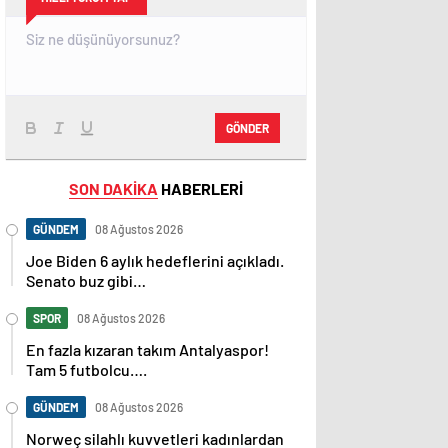
GÖNDER
SON DAKİKA
HABERLERİ
GÜNDEM
08 Ağustos 2026
Joe Biden 6 aylık hedeflerini açıkladı.
Senato buz gibi…
SPOR
08 Ağustos 2026
En fazla kızaran takım Antalyaspor!
Tam 5 futbolcu….
GÜNDEM
08 Ağustos 2026
Norweç silahlı kuvvetleri kadınlardan