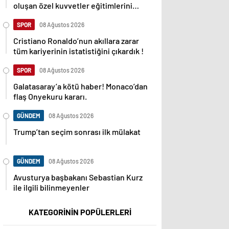
oluşan özel kuvvetler eğitimlerini
başlattı.
SPOR
08 Ağustos 2026
Cristiano Ronaldo’nun akıllara zarar
tüm kariyerinin istatistiğini çıkardık !
SPOR
08 Ağustos 2026
Galatasaray’a kötü haber! Monaco’dan
flaş Onyekuru kararı.
GÜNDEM
08 Ağustos 2026
Trump’tan seçim sonrası ilk mülakat
GÜNDEM
08 Ağustos 2026
Avusturya başbakanı Sebastian Kurz
ile ilgili bilinmeyenler
KATEGORİNİN POPÜLERLERİ