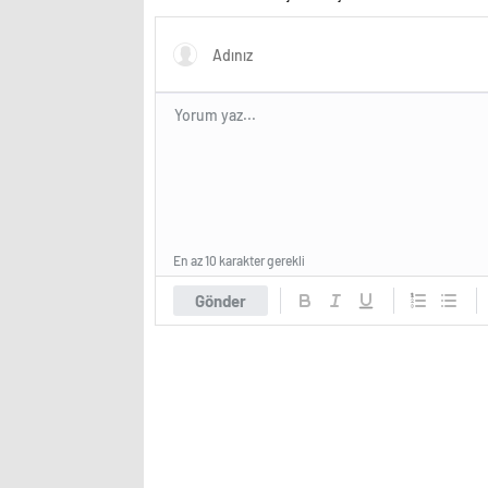
İnternet için Tüm Kanallarda
Sonuç Odaklı Bir Platform
Oluşturuyor
En az 10 karakter gerekli
Gönder