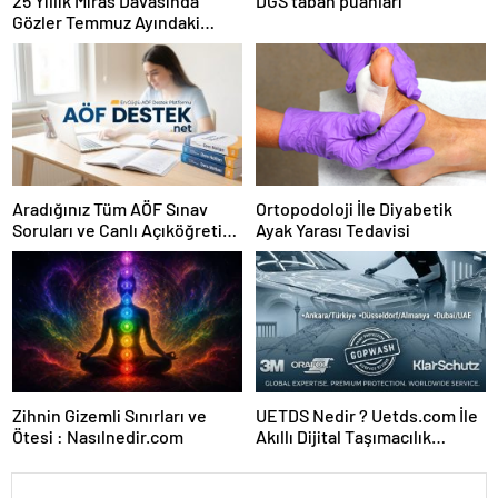
25 Yıllık Miras Davasında
DGS taban puanları
Gözler Temmuz Ayındaki
Karar Duruşmasına Çevrildi
Aradığınız Tüm AÖF Sınav
Ortopodoloji İle Diyabetik
Soruları ve Canlı Açıköğretim
Ayak Yarası Tedavisi
Forumu Burada
Zihnin Gizemli Sınırları ve
UETDS Nedir ? Uetds.com İle
Ötesi : Nasılnedir.com
Akıllı Dijital Taşımacılık
Yazılımı