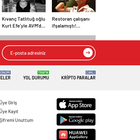
Kıvanç Tatlıtuğ oğlu
Restoran çalışanı
Kurt Efe’yle AVM’de
ifşalamıştı!
görüntülendi!
Yalın’dan ‘maden
“Birlikte geçirdiğimi
suyu için beni
her an..”
ağlattı’ iddialarına
yanıt geldi: Eğer
istemeden birini
kırmışsam…
KONOMİ
TRAFİK
CANLI
TELER
YOL DURUMU
KRIPTO PARALAR
Üye Giriş
Üye Kayıt
Şifremi Unuttum