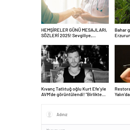
HEMŞİRELER GÜNÜ MESAJLARI,
Bahar g
SÖZLERİ 2025! Sevgiliye,
Erzurum
arkadaşa, eşe anlamlı, resimli
mantar 
Hemşireler Günü ile ilgili sözler…
Kıvanç Tatlıtuğ oğlu Kurt Efe’yle
Restora
AVM’de görüntülendi! “Birlikte
Yalın’d
geçirdiğimi her an..”
ağlattı’
Eğer is
kırmış