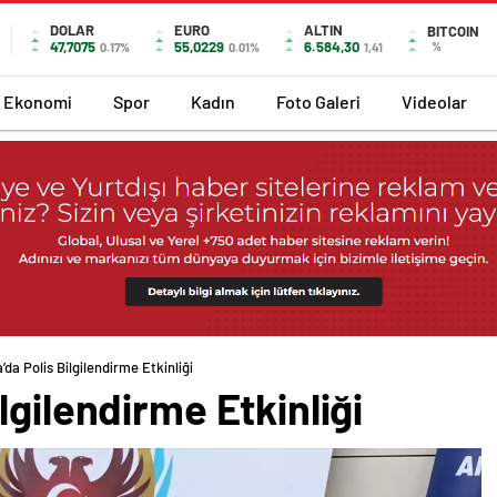
DOLAR
EURO
ALTIN
BITCOIN
47,7075
55,0229
6.584,30
%
0.17%
0.01%
1,41
Ekonomi
Spor
Kadın
Foto Galeri
Videolar
da Polis Bilgilendirme Etkinliği
lgilendirme Etkinliği