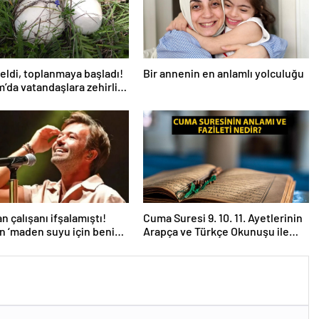
eldi, toplanmaya başladı!
Bir annenin en anlamlı yolculuğu
’da vatandaşlara zehirli
uyarısı: Ölümcül olabilir
n çalışanı ifşalamıştı!
Cuma Suresi 9. 10. 11. Ayetlerinin
an ‘maden suyu için beni
Arapça ve Türkçe Okunuşu ile
 iddialarına yanıt geldi:
Meali: Cuma Suresinin Anlamı ve
temeden birini
Fazileti Nedir?
sam…