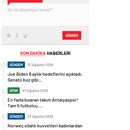
GÖNDER
SON DAKİKA
HABERLERİ
GÜNDEM
07 Ağustos 2026
Joe Biden 6 aylık hedeflerini açıkladı.
Senato buz gibi…
SPOR
07 Ağustos 2026
En fazla kızaran takım Antalyaspor!
Tam 5 futbolcu….
GÜNDEM
07 Ağustos 2026
Norweç silahlı kuvvetleri kadınlardan