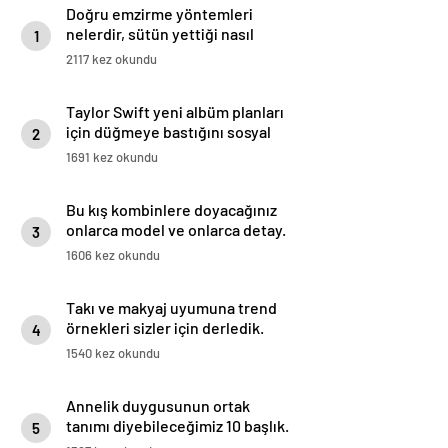
Doğru emzirme yöntemleri
nelerdir, sütün yettiği nasıl
1
anlaşılır?
2117 kez okundu
Taylor Swift yeni albüm planları
için düğmeye bastığını sosyal
2
medyadan duyurdu!
1691 kez okundu
Bu kış kombinlere doyacağınız
onlarca model ve onlarca detay.
3
1606 kez okundu
Takı ve makyaj uyumuna trend
örnekleri sizler için derledik.
4
1540 kez okundu
Annelik duygusunun ortak
tanımı diyebileceğimiz 10 başlık.
5