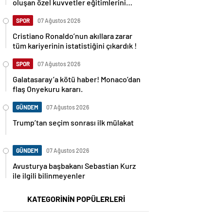
oluşan özel kuvvetler eğitimlerini
başlattı.
SPOR
07 Ağustos 2026
Cristiano Ronaldo’nun akıllara zarar
tüm kariyerinin istatistiğini çıkardık !
SPOR
07 Ağustos 2026
Galatasaray’a kötü haber! Monaco’dan
flaş Onyekuru kararı.
GÜNDEM
07 Ağustos 2026
Trump’tan seçim sonrası ilk mülakat
GÜNDEM
07 Ağustos 2026
Avusturya başbakanı Sebastian Kurz
ile ilgili bilinmeyenler
KATEGORİNİN POPÜLERLERİ