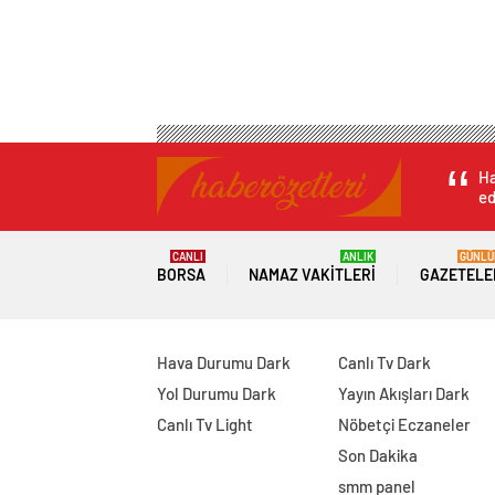
Ha
ed
CANLI
ANLIK
GÜNLÜ
BORSA
NAMAZ VAKITLERI
GAZETELE
Hava Durumu Dark
Canlı Tv Dark
Yol Durumu Dark
Yayın Akışları Dark
Canlı Tv Light
Nöbetçi Eczaneler
Son Dakika
smm panel