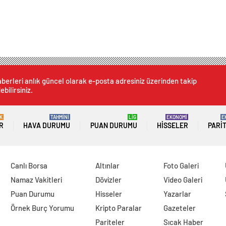
berleri anlık güncel olarak e-posta adresiniz üzerinden takip
ebilirsiniz.
K
TAHMİNİ
LİG
EKONOMİ
E
R
HAVA DURUMU
PUAN DURUMU
HISSELER
PARI
Canlı Borsa
Altınlar
Foto Galeri
Namaz Vakitleri
Dövizler
Video Galeri
Puan Durumu
Hisseler
Yazarlar
Örnek Burç Yorumu
Kripto Paralar
Gazeteler
Pariteler
Sıcak Haber