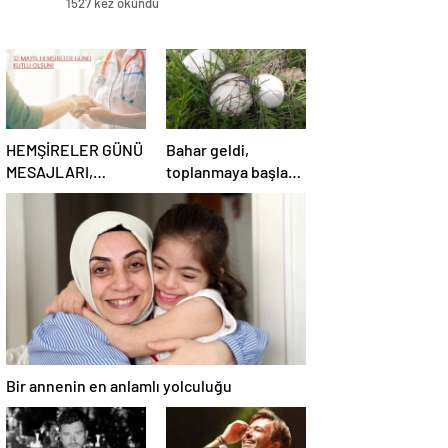
1527 kez okundu
HEMŞİRELER GÜNÜ
Bahar geldi,
MESAJLARI,
toplanmaya başladı!
SÖZLERİ 2025!
Erzurum’da
Sevgiliye, arkadaşa,
vatandaşlara zehirli
eşe anlamlı, resimli
mantar uyarısı:
Hemşireler Günü ile
Ölümcül olabilir
ilgili sözler…
Bir annenin en anlamlı yolculuğu