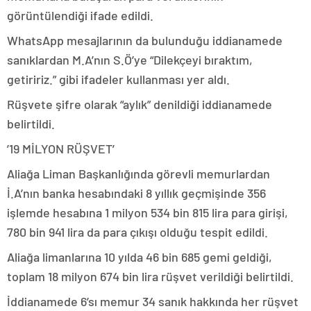
görüntülendiği ifade edildi.
WhatsApp mesajlarının da bulunduğu iddianamede
sanıklardan M.A’nın S.Ö’ye “Dilekçeyi bıraktım,
getiririz.” gibi ifadeler kullanması yer aldı.
Rüşvete şifre olarak “aylık” denildiği iddianamede
belirtildi.
’19 MİLYON RÜŞVET’
Aliağa Liman Başkanlığında görevli memurlardan
İ.A’nın banka hesabındaki 8 yıllık geçmişinde 356
işlemde hesabına 1 milyon 534 bin 815 lira para girişi,
780 bin 941 lira da para çıkışı olduğu tespit edildi.
Aliağa limanlarına 10 yılda 46 bin 685 gemi geldiği,
toplam 18 milyon 674 bin lira rüşvet verildiği belirtildi.
İddianamede 6’sı memur 34 sanık hakkında her rüşvet