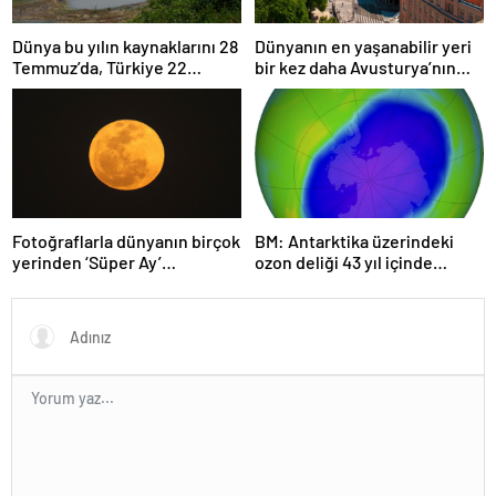
Dünya bu yılın kaynaklarını 28
Dünyanın en yaşanabilir yeri
Temmuz’da, Türkiye 22
bir kez daha Avusturya’nın
Haziran’da tüketti
başkenti Viyana oldu
Fotoğraflarla dünyanın birçok
BM: Antarktika üzerindeki
yerinden ‘Süper Ay’
ozon deliği 43 yıl içinde
manzaraları
tamamen iyileşebilir