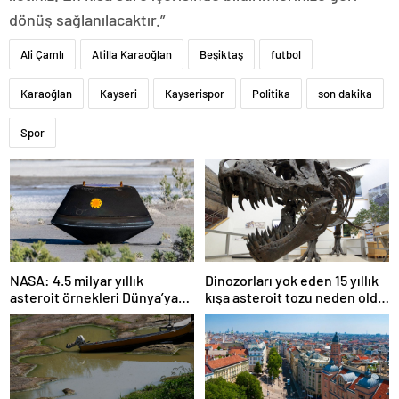
dönüş sağlanılacaktır.”
Ali Çamlı
Atilla Karaoğlan
Beşiktaş
futbol
Karaoğlan
Kayseri
Kayserispor
Politika
son dakika
Spor
NASA: 4.5 milyar yıllık
Dinozorları yok eden 15 yıllık
asteroit örnekleri Dünya’ya
kışa asteroit tozu neden oldu
getirildi; yaşamın
| Araştırma
başlangıcına ışık tutabilir