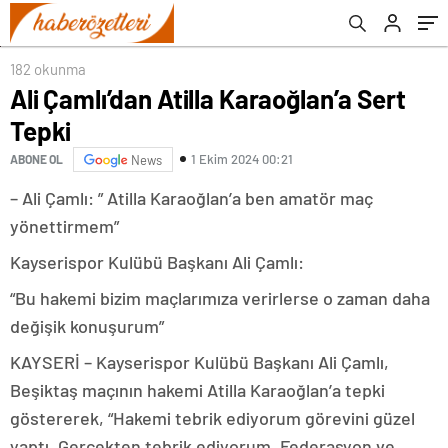
182 okunma
Ali Çamlı’dan Atilla Karaoğlan’a Sert
Tepki
1 Ekim 2024 00:21
ABONE OL
News
– Ali Çamlı: ” Atilla Karaoğlan’a ben amatör maç
yönettirmem”
Kayserispor Kulübü Başkanı Ali Çamlı:
“Bu hakemi bizim maçlarımıza verirlerse o zaman daha
değişik konuşurum”
KAYSERİ – Kayserispor Kulübü Başkanı Ali Çamlı,
Beşiktaş maçının hakemi Atilla Karaoğlan’a tepki
göstererek, “Hakemi tebrik ediyorum görevini güzel
yaptı. Gerçekten tebrik ediyorum. Federasyon ve