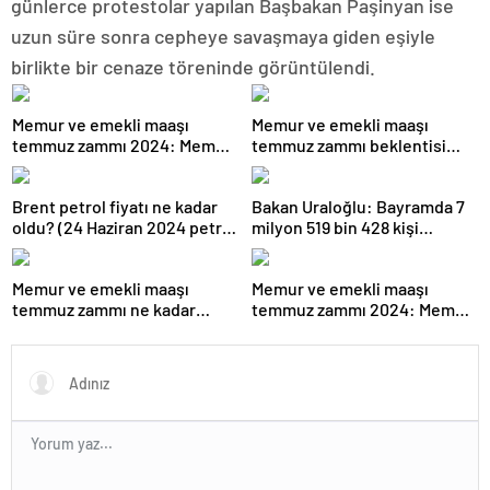
günlerce protestolar yapılan Başbakan Paşinyan ise
uzun süre sonra cepheye savaşmaya giden eşiyle
birlikte bir cenaze töreninde görüntülendi.
Memur ve emekli maaşı
Memur ve emekli maaşı
temmuz zammı 2024: Memur
temmuz zammı beklentisi
ve emekli (SSK-Bağkur) maaş
2024: Memur ve emekli maaşı
zammı ne kadar olacak?
temmuz zammı ne kadar
Brent petrol fiyatı ne kadar
Bakan Uraloğlu: Bayramda 7
olacak? Emekliye refah payı
oldu? (24 Haziran 2024 petrol
milyon 519 bin 428 kişi
verilecek mi?
fiyatları)
demiryollarını kullandı
Memur ve emekli maaşı
Memur ve emekli maaşı
temmuz zammı ne kadar
temmuz zammı 2024: Memur
olacak? En düşük emekli
ve emekli maaşı ne kadar
maaşına zam yapılacak mı?
olacak? (Gözler 6 aylık
(2024 memur ve emekli
enflasyon farkında)
zammı)