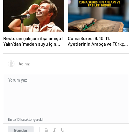
Restoran çalışanı ifşalamıştı!
Cuma Suresi 9. 10. 11.
Yalın’dan ‘maden suyu için
Ayetlerinin Arapça ve Türkçe
beni ağlattı’ iddialarına yanıt
Okunuşu ile Meali: Cuma
geldi: Eğer istemeden birini
Suresinin Anlamı ve Fazileti
kırmışsam…
Nedir?
En az 10 karakter gerekli
Gönder