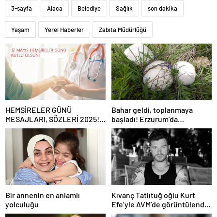
3-sayfa
Alaca
Belediye
Sağlık
son dakika
Yaşam
Yerel Haberler
Zabıta Müdürlüğü
HEMŞİRELER GÜNÜ
Bahar geldi, toplanmaya
MESAJLARI, SÖZLERİ 2025!
başladı! Erzurum’da
Sevgiliye, arkadaşa, eşe
vatandaşlara zehirli mantar
anlamlı, resimli Hemşireler
uyarısı: Ölümcül olabilir
Günü ile ilgili sözler…
Bir annenin en anlamlı
Kıvanç Tatlıtuğ oğlu Kurt
yolculuğu
Efe’yle AVM’de görüntülendi!
“Birlikte geçirdiğimi her an..”