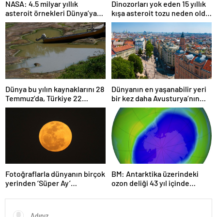
NASA: 4.5 milyar yıllık
Dinozorları yok eden 15 yıllık
asteroit örnekleri Dünya’ya
kışa asteroit tozu neden oldu
getirildi; yaşamın
| Araştırma
başlangıcına ışık tutabilir
Dünya bu yılın kaynaklarını 28
Dünyanın en yaşanabilir yeri
Temmuz’da, Türkiye 22
bir kez daha Avusturya’nın
Haziran’da tüketti
başkenti Viyana oldu
Fotoğraflarla dünyanın birçok
BM: Antarktika üzerindeki
yerinden ‘Süper Ay’
ozon deliği 43 yıl içinde
manzaraları
tamamen iyileşebilir