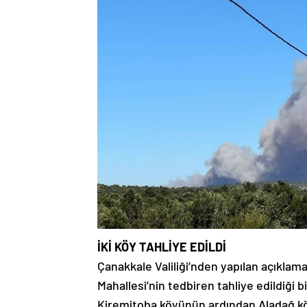
İKİ KÖY TAHLİYE EDİLDİ
Çanakkale Valiliği’nden yapılan açıkla
Mahallesi’nin tedbiren tahliye edildiği bil
Kiremitoba köyünün ardından Aladağ köy