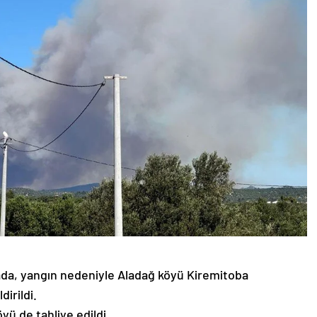
mada, yangın nedeniyle Aladağ köyü Kiremitoba
dirildi.
ü de tahliye edildi.