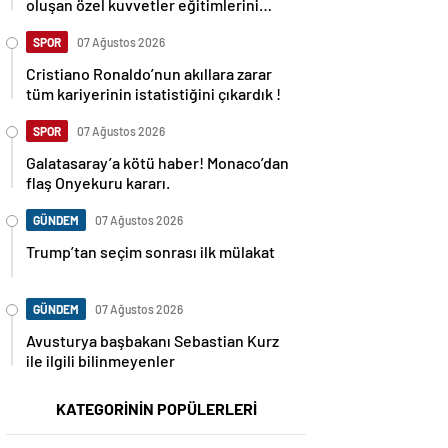
oluşan özel kuvvetler eğitimlerini
başlattı.
SPOR
07 Ağustos 2026
Cristiano Ronaldo’nun akıllara zarar
tüm kariyerinin istatistiğini çıkardık !
SPOR
07 Ağustos 2026
Galatasaray’a kötü haber! Monaco’dan
flaş Onyekuru kararı.
GÜNDEM
07 Ağustos 2026
Trump’tan seçim sonrası ilk mülakat
GÜNDEM
07 Ağustos 2026
Avusturya başbakanı Sebastian Kurz
ile ilgili bilinmeyenler
KATEGORİNİN POPÜLERLERİ