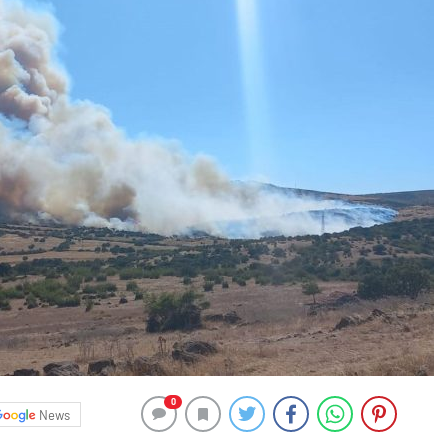
0
News