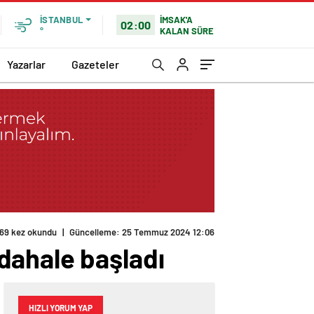
İMSAK'A
İSTANBUL
02:00
KALAN SÜRE
°
Yazarlar
Gazeteler
169 kez okundu
|
Güncelleme: 25 Temmuz 2024 12:06
dahale başladı
HIZLI YORUM YAP