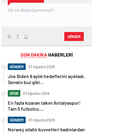
GÖNDER
SON DAKİKA
HABERLERİ
GÜNDEM
07 Ağustos 2026
Joe Biden 6 aylık hedeflerini açıkladı.
Senato buz gibi…
SPOR
07 Ağustos 2026
En fazla kızaran takım Antalyaspor!
Tam 5 futbolcu….
GÜNDEM
07 Ağustos 2026
Norweç silahlı kuvvetleri kadınlardan