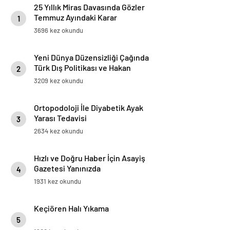
25 Yıllık Miras Davasında Gözler
Temmuz Ayındaki Karar
1
Duruşmasına Çevrildi
3696 kez okundu
Yeni Dünya Düzensizliği Çağında
Türk Dış Politikası ve Hakan
2
Fidan Faktörü
3209 kez okundu
Ortopodoloji İle Diyabetik Ayak
Yarası Tedavisi
3
2634 kez okundu
Hızlı ve Doğru Haber İçin Asayiş
Gazetesi Yanınızda
4
1931 kez okundu
Keçiören Halı Yıkama
5