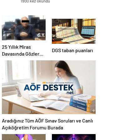
1900 kez okundu
25 Yıllık Miras
DGS taban puanları
Davasında Gözler
Temmuz Ayındaki
Karar Duruşmasına
Çevrildi
Aradığınız Tüm AÖF Sınav Soruları ve Canlı
Açıköğretim Forumu Burada