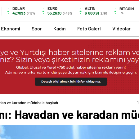
DOLAR
EURO
ALTIN
BITCOIN
47,7093
55,2630
6.680,91
%
0.17%
0.45%
2,90
Ekonomi
Spor
Kadın
Foto Galeri
Videolar
adan ve karadan müdahale başladı
ını: Havadan ve karadan mü