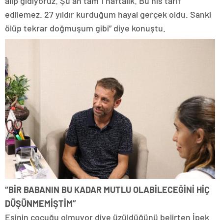
alıp gidiyoruz. Şu an tam 1 haftalık. Bu his tarif
edilemez. 27 yıldır kurduğum hayal gerçek oldu. Sanki
ölüp tekrar doğmuşum gibi” diye konuştu.
“BİR BABANIN BU KADAR MUTLU OLABİLECEĞİNİ HİÇ
DÜŞÜNMEMİŞTİM”
Eşinin çocuğu olmuyor diye üzüldüğünü belirten İpek