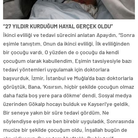
“27 YILDIR KURDUĞUM HAYAL GERÇEK OLDU”
İkinci evliliği ve tedavi sürecini anlatan Apaydın, “Sonra
eşimle tanıştım. Onun da ikinci evliliği. İlk evliliğinden
bir çocuğu vardı. O yüzden de o çocuğu da kendi
çocuğum olarak kabullendim. Eşimin tavsiyesiyle bazı
tedavi yöntemleri uygulamak için doktorlara
başvurduk. İzmir, İstanbul ve Muğla’da bazı doktorlarla
görüştük. Bana, ‘Kısırsın, hiçbir şekilde çocuğun olmaz
daha fazla boş yere para dökme’ dendi. Sosyal medya
üzerinden Gökalp hocayı bulduk ve Kayseri’ye geldik.
Bir seneye yakın bir süre tedavi gördüm. Ne
söylendiyse eşim ve ben birebir uyguladık. Sonrasında
mucize bir şekilde çocuğum oldu. İnşallah bugün de