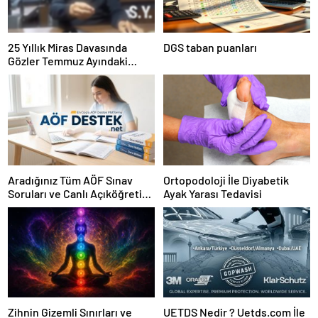
25 Yıllık Miras Davasında
DGS taban puanları
Gözler Temmuz Ayındaki
Karar Duruşmasına Çevrildi
Aradığınız Tüm AÖF Sınav
Ortopodoloji İle Diyabetik
Soruları ve Canlı Açıköğretim
Ayak Yarası Tedavisi
Forumu Burada
Zihnin Gizemli Sınırları ve
UETDS Nedir ? Uetds.com İle