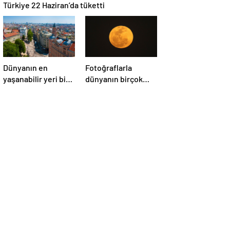
Türkiye 22 Haziran’da tüketti
Dünyanın en
Fotoğraflarla
yaşanabilir yeri bir
dünyanın birçok
kez daha
yerinden ‘Süper Ay’
Avusturya’nın
manzaraları
başkenti Viyana
oldu