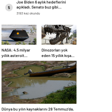
Joe Biden 6 aylık hedeflerini
açıkladı. Senato buz gibi…
5
3193 kez okundu
NASA: 4.5 milyar
Dinozorları yok
yıllık asteroit
eden 15 yıllık kışa
örnekleri Dünya’ya
asteroit tozu neden
getirildi; yaşamın
oldu | Araştırma
başlangıcına ışık
tutabilir
Dünya bu yılın kaynaklarını 28 Temmuz’da,