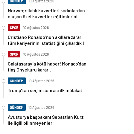
GÜNDEM
10 Ağustos 2026
Norweç silahlı kuvvetleri kadınlardan
oluşan özel kuvvetler eğitimlerini
başlattı.
SPOR
10 Ağustos 2026
Cristiano Ronaldo’nun akıllara zarar
tüm kariyerinin istatistiğini çıkardık !
SPOR
10 Ağustos 2026
Galatasaray’a kötü haber! Monaco’dan
flaş Onyekuru kararı.
GÜNDEM
10 Ağustos 2026
Trump’tan seçim sonrası ilk mülakat
GÜNDEM
10 Ağustos 2026
Avusturya başbakanı Sebastian Kurz
ile ilgili bilinmeyenler