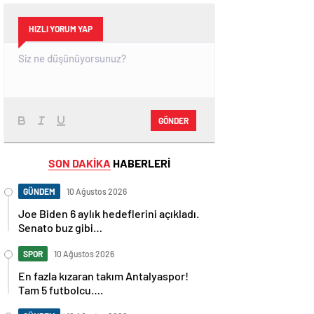
HIZLI YORUM YAP
GÖNDER
SON DAKİKA
HABERLERİ
GÜNDEM
10 Ağustos 2026
Joe Biden 6 aylık hedeflerini açıkladı.
Senato buz gibi…
SPOR
10 Ağustos 2026
En fazla kızaran takım Antalyaspor!
Tam 5 futbolcu….