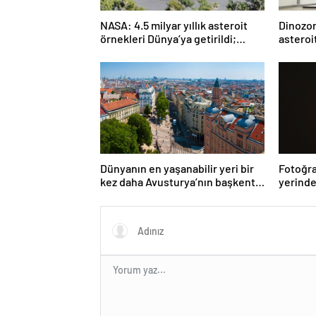
NASA: 4.5 milyar yıllık asteroit
Dinozorl
örnekleri Dünya’ya getirildi;
asteroi
yaşamın başlangıcına ışık
Araştı
tutabilir
Dünyanın en yaşanabilir yeri bir
Fotoğra
kez daha Avusturya’nın başkenti
yerinde
Viyana oldu