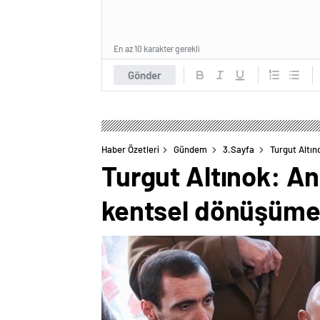
En az 10 karakter gerekli
Gönder
Haber Özetleri
Gündem
3.Sayfa
Turgut Altın
Turgut Altınok: An
kentsel dönüşüme 