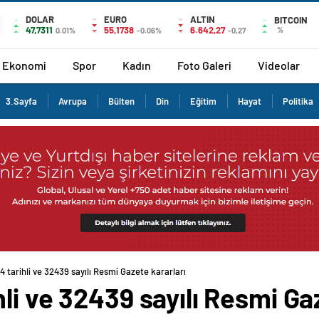
DOLAR
EURO
ALTIN
BITCOIN
47,7311
55,1738
6.642,27
%
0.01%
-0.06%
-0,27
Ekonomi
Spor
Kadın
Foto Galeri
Videolar
3.Sayfa
Avrupa
Bülten
Din
Eğitim
Hayat
Politika
 tarihli ve 32439 sayılı Resmi Gazete kararları
li ve 32439 sayılı Resmi Ga