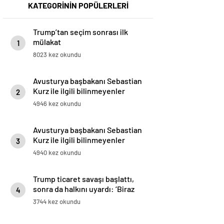
KATEGORİNİN POPÜLERLERİ
Trump’tan seçim sonrası ilk
mülakat
1
8023 kez okundu
Avusturya başbakanı Sebastian
Kurz ile ilgili bilinmeyenler
2
4946 kez okundu
Avusturya başbakanı Sebastian
Kurz ile ilgili bilinmeyenler
3
4940 kez okundu
Trump ticaret savaşı başlattı,
sonra da halkını uyardı: ‘Biraz
4
acı çekebilirsiniz’
3744 kez okundu