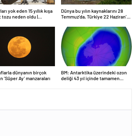
arı yok eden 15 yıllık kışa
Dünya bu yılın kaynaklarını 28
t tozu neden oldu |
Temmuz’da, Türkiye 22 Haziran’da
rma
tüketti
flarla dünyanın birçok
BM: Antarktika üzerindeki ozon
n ‘Süper Ay’ manzaraları
deliği 43 yıl içinde tamamen
iyileşebilir