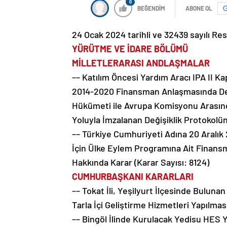
0
BEĞENDİM
ABONE OL
24 Ocak 2024 tarihli ve 32439 sayılı Re
YÜRÜTME VE İDARE BÖLÜMÜ
MİLLETLERARASI ANDLAŞMALAR
–– Katılım Öncesi Yardım Aracı IPA II K
2014-2020 Finansman Anlaşmasında Deği
Hükümeti ile Avrupa Komisyonu Arasınd
Yoluyla İmzalanan Değişiklik Protokolü
–– Türkiye Cumhuriyeti Adına 20 Aralık 
İçin Ülke Eylem Programına Ait Finan
Hakkında Karar (Karar Sayısı: 8124)
CUMHURBAŞKANI KARARLARI
–– Tokat İli, Yeşilyurt İlçesinde Bulunan
Tarla İçi Geliştirme Hizmetleri Yapılmas
–– Bingöl İlinde Kurulacak Yedisu HES Y