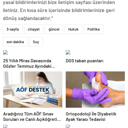
yasal bildirimlerinizi bize iletişim sayfası üzerinden
iletiniz. En kısa süre içerisinde bildirimlerinize geri
dönüş sağlanılacaktır.”
3-sayfa
cinayet
güncel
Hukuk
Politika
son dakika
Suç
25 Yıllık Miras Davasında
DGS taban puanları
Gözler Temmuz Ayındaki
Karar Duruşmasına Çevrildi
Aradığınız Tüm AÖF Sınav
Ortopodoloji İle Diyabetik
Soruları ve Canlı Açıköğretim
Ayak Yarası Tedavisi
Forumu Burada