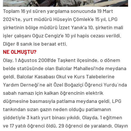
Toplam 16 yıl süren yargılama sonucunda 19 Mart
2024’te, yurt müdürü Hüseyin Çömlek’e 15 yıl, LPG
şirketinin bölge müdürü İzzet Yanık’a 10, şirketin mali
işler çalışanı Oğuz Cengiz’e 10 yıl hapis cezası verildi.
Diğer 8 sanık ise beraat etti.
NE OLMUŞTU?
Olay, 1 Ağustos 2008’de Taşkent ilçesinde, o dönem
belde statüsünde olan Balcılar Mahallesi’nde meydana
geldi. Balcılar Kasabası Okul ve Kurs Talebelerine
Yardım Derneği´ne ait Özel Boğaziçi Öğrenci Yurdu´nda
sabah namazı için kalkan öğrencinin elektrik
düğmesine basmasıyla patlama meydana geldi. LPG
tankından sızan gazın neden olduğu patlamanın
şiddetiyle 3 katlı yurt binası yıkıldı. Olayda, 1 eğitmen
ve 17 yatılı öğrenci öldü, 29 öğrenci de yaralandı. Olayın