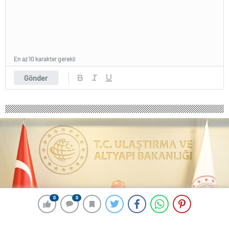
En az 10 karakter gerekli
Gönder
0
0
0
0