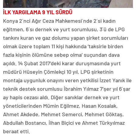
İLK YARGILAMA 9 YIL SÜRDÜ
Konya 2´nci Ağır Ceza Mahkemesi´nde 2´si kadın
eğitmen, 6´sı dernek ve yurt sorumlusu, 3´ü de LPG
tankını kuran ve gaz dolumu yapan şirket sorumluları
olmak üzere toplam 11 kişi hakkında ‘taksirle birden
fazla kişinin ölümüne sebep olma’ suçundan dava
açıldı. 14 Şubat 2017’deki karar duruşmasında yurt
müdürü Hüseyin Çömlekçi 10 yıl, LPG şirketinin
montaja uygunluk onayını veren yetkilisi İzzet Yanık ile
teknik destek sorumlusu İbrahim Yılmaz 7’şer yıl 6´şar
ay hapis cezası aldı. Diğer sanıklar dernek ve yurt
yöneticilerinden Mümin Eğilmez, Hasan Kosalak,
Ahmet Akdede, Mehmet Semerci, Mehmet Göktaş,
Abdullah Bostancı, İlhan Biçici ve Ahmet Türkyılmaz
beraat etti.