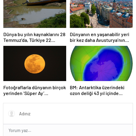
Dünya bu yılın kaynaklarını 28
Dünyanın en yaşanabilir yeri
Temmuz’da, Türkiye 22
bir kez daha Avusturya’nın
Haziran’da tüketti
başkenti Viyana oldu
Fotoğraflarla dünyanın birçok
BM: Antarktika üzerindeki
yerinden ‘Süper Ay’
ozon deliği 43 yıl içinde
manzaraları
tamamen iyileşebilir