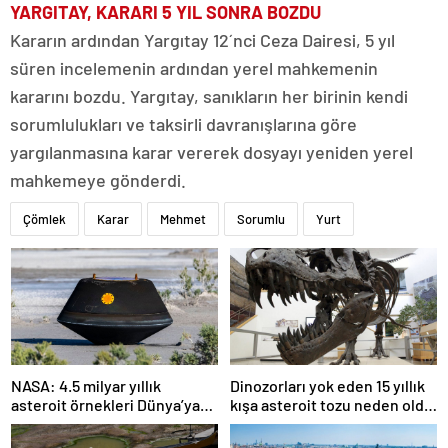
YARGITAY, KARARI 5 YIL SONRA BOZDU
Kararın ardından Yargıtay 12´nci Ceza Dairesi, 5 yıl
süren incelemenin ardından yerel mahkemenin
kararını bozdu. Yargıtay, sanıkların her birinin kendi
sorumlulukları ve taksirli davranışlarına göre
yargılanmasına karar vererek dosyayı yeniden yerel
mahkemeye gönderdi.
Çömlek
Karar
Mehmet
Sorumlu
Yurt
NASA: 4.5 milyar yıllık
Dinozorları yok eden 15 yıllık
asteroit örnekleri Dünya’ya
kışa asteroit tozu neden oldu
getirildi; yaşamın
| Araştırma
başlangıcına ışık tutabilir