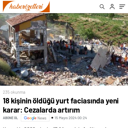
235 okunma
18 kişinin öldüğü yurt faciasında yeni
karar: Cezalarda artırım
15 Mayıs 2024 00:24
ABONE OL
News