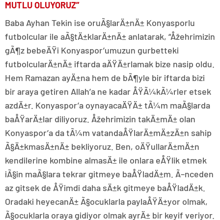
MUTLU OLUYORUZ”
Baba Ayhan Tekin ise oruÃ§larÄ±nÄ± Konyasporlu
futbolcular ile aÃ§tÄ±klarÄ±nÄ± anlatarak, “Åžehrimizin
gÃ¶z bebeÄŸi Konyaspor’umuzun gurbetteki
futbolcularÄ±nÄ± iftarda aÄŸÄ±rlamak bize nasip oldu.
Hem Ramazan ayÄ±na hem de bÃ¶yle bir iftarda bizi
bir araya getiren Allah’a ne kadar ÅŸÃ¼kÃ¼rler etsek
azdÄ±r. Konyaspor’a oynayacaÄŸÄ± tÃ¼m maÃ§larda
baÅŸarÄ±lar diliyoruz. Åžehrimizin takÄ±mÄ± olan
Konyaspor’a da tÃ¼m vatandaÅŸlarÄ±mÄ±zÄ±n sahip
Ã§Ä±kmasÄ±nÄ± bekliyoruz. Ben, oÄŸullarÄ±mÄ±n
kendilerine kombine almasÄ± ile onlara eÅŸlik etmek
iÃ§in maÃ§lara tekrar gitmeye baÅŸladÄ±m. Ã–nceden
az gitsek de ÅŸimdi daha sÄ±k gitmeye baÅŸladÄ±k.
Oradaki heyecanÄ± Ã§ocuklarla paylaÅŸÄ±yor olmak,
Ã§ocuklarla oraya gidiyor olmak ayrÄ± bir keyif veriyor.