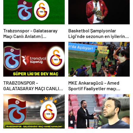
Trabzonspor – Galatasaray
Basketbol Şampiyonlar
Maçı Canlı Anlatım |
Ligi’nde sezonun en iyilerine
Trabzonspor – Galatasaray
ödülleri verildi
Bein Sports 1 Canlı İzle | Lider,
Trabzon deplasmanında
TRABZONSPOR –
MKE Ankaragücü – Amed
GALATASARAY MAÇI CANLI
Sportif Faaliyetler maçı
İZLE | Trabzonspor-
olaylarla başladı
Galatasaray maçı canlı izleme
bilgileri! Süper Lig’de dev
maç!