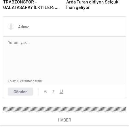
TRABZONSPOR –
Arda Turan gidiyor, Selçuk
GALATASARAY İLK11’LER:
İnan geliyor
Trabzonspor – Galatasaray
maçı hangi kanalda, saat
kaçta?
En az 10 karakter gerekli
Gönder
HABER