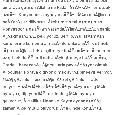
bir araya getiren Allah’a ne kadar ÅŸÃ¼kÃ¼rler etsek
azdÄ±r. Konyaspor’a oynayacaÄŸÄ± tÃ¼m maÃ§larda
baÅŸarÄ±lar diliyoruz. Åžehrimizin takÄ±mÄ± olan
Konyaspor’a da tÃ¼m vatandaÅŸlarÄ±mÄ±zÄ±n sahip
Ã§Ä±kmasÄ±nÄ± bekliyoruz. Ben, oÄŸullarÄ±mÄ±n
kendilerine kombine almasÄ± ile onlara eÅŸlik etmek
iÃ§in maÃ§lara tekrar gitmeye baÅŸladÄ±m. Ã–nceden
az gitsek de ÅŸimdi daha sÄ±k gitmeye baÅŸladÄ±k.
Oradaki heyecanÄ± Ã§ocuklarla paylaÅŸÄ±yor olmak,
Ã§ocuklarla oraya gidiyor olmak ayrÄ± bir keyif veriyor.
MaÃ§ gÃ¼nleri, bizim iÃ§in Ã¶zel gÃ¼nleri ifade
ediyor. HazÄ±rlÄ±klarÄ±mÄ±zÄ± yapÄ±yoruz, gÃ¼le
oynaya gidip yendiÄŸimizde de gÃ¼le oynaya
geliyoruz. Ã–zellikle Ndao ve Keyta oynadÄ±ÄŸÄ±
zaman Ã§ok mutlu oluyoruz” ÅŸeklinde konuÅŸtu.