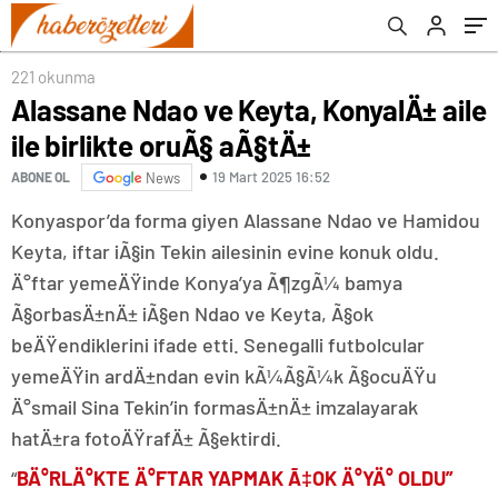
221 okunma
Alassane Ndao ve Keyta, KonyalÄ± aile
ile birlikte oruÃ§ aÃ§tÄ±
19 Mart 2025 16:52
ABONE OL
News
Konyaspor’da forma giyen Alassane Ndao ve Hamidou
Keyta, iftar iÃ§in Tekin ailesinin evine konuk oldu.
Ä°ftar yemeÄŸinde Konya’ya Ã¶zgÃ¼ bamya
Ã§orbasÄ±nÄ± iÃ§en Ndao ve Keyta, Ã§ok
beÄŸendiklerini ifade etti. Senegalli futbolcular
yemeÄŸin ardÄ±ndan evin kÃ¼Ã§Ã¼k Ã§ocuÄŸu
Ä°smail Sina Tekin’in formasÄ±nÄ± imzalayarak
hatÄ±ra fotoÄŸrafÄ± Ã§ektirdi.
“
BÄ°RLÄ°KTE Ä°FTAR YAPMAK Ã‡OK Ä°YÄ° OLDU”