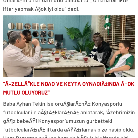
iftar yapmak Ã§ok iyi oldu” dedi.
“Ã–ZELLÄ°KLE NDAO VE KEYTA OYNADIÄžINDA Ã‡OK
MUTLU OLUYORUZ”
Baba Ayhan Tekin ise oruÃ§larÄ±nÄ± Konyasporlu
futbolcular ile aÃ§tÄ±klarÄ±nÄ± anlatarak, “Åžehrimizin
gÃ¶z bebeÄŸi Konyaspor’umuzun gurbetteki
futbolcularÄ±nÄ± iftarda aÄŸÄ±rlamak bize nasip oldu.
Hem Ramazan ayÄ±na hem de bÃ¶yle bir iftarda bizi