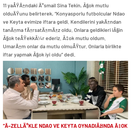
11 yaÅŸÄ±ndaki Ä°smail Sina Tekin, Ã§ok mutlu
olduÄŸunu belirterek, “Konyasporlu futbolcular Ndao
ve Keyta evimize iftara geldi. Kendilerini yakÄ±ndan
tanÄ±ma fÄ±rsatÄ±mÄ±z oldu. Onlara geldikleri iÃ§in
Ã§ok teÅŸekkÃ¼r ederiz. Ã‡ok mutlu oldum.
UmarÄ±m onlar da mutlu olmuÅŸtur. Onlarla birlikte
iftar yapmak Ã§ok iyi oldu” dedi.
“Ã–ZELLÄ°KLE NDAO VE KEYTA OYNADIÄžINDA Ã‡OK