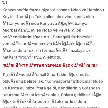
‘); }
Konyaspor’da forma giyen Alassane Ndao ve Hamidou
Keyta, iftar iÃ§in Tekin ailesinin evine konuk oldu.
Ä°ftar yemeÄŸinde Konya’ya Ã¶zgÃ¼ bamya
Ã§orbasÄ±nÄ± iÃ§en Ndao ve Keyta, Ã§ok
beÄŸendiklerini ifade etti. Senegalli futbolcular
yemeÄŸin ardÄ±ndan evin kÃ¼Ã§Ã¼k Ã§ocuÄŸu
Ä°smail Sina Tekin’in formasÄ±nÄ± imzalayarak
hatÄ±ra fotoÄŸrafÄ± Ã§ektirdi.
“
BÄ°RLÄ°KTE Ä°FTAR YAPMAK Ã‡OK Ä°YÄ° OLDU”
11 yaÅŸÄ±ndaki Ä°smail Sina Tekin, Ã§ok mutlu
olduÄŸunu belirterek, “Konyasporlu futbolcular Ndao
ve Keyta evimize iftara geldi. Kendilerini yakÄ±ndan
tanÄ±ma fÄ±rsatÄ±mÄ±z oldu. Onlara geldikleri iÃ§in
Ã§ok teÅŸekkÃ¼r ederiz. Ã‡ok mutlu oldum.
UmarÄ±m onlar da mutlu olmuÅŸtur. Onlarla birlikte