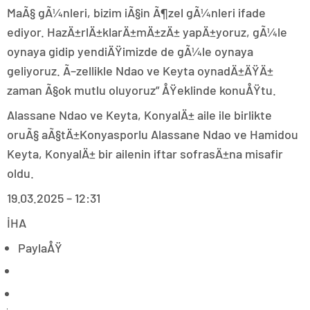
MaÃ§ gÃ¼nleri, bizim iÃ§in Ã¶zel gÃ¼nleri ifade
ediyor. HazÄ±rlÄ±klarÄ±mÄ±zÄ± yapÄ±yoruz, gÃ¼le
oynaya gidip yendiÄŸimizde de gÃ¼le oynaya
geliyoruz. Ã–zellikle Ndao ve Keyta oynadÄ±ÄŸÄ±
zaman Ã§ok mutlu oluyoruz” ÅŸeklinde konuÅŸtu.
Alassane Ndao ve Keyta, KonyalÄ± aile ile birlikte
oruÃ§ aÃ§tÄ±Konyasporlu Alassane Ndao ve Hamidou
Keyta, KonyalÄ± bir ailenin iftar sofrasÄ±na misafir
oldu.
19.03.2025 – 12:31
İHA
PaylaÅŸ