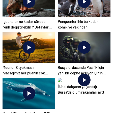
Yazılımı
İguanalar ne kadar sürede
Penguenleri hiç bu kadar
renk değiştirebilir ? Detaylar
komik ve yakından
burada…
görmemiştiniz
Mecnun Otyakmaz:
Rusya ordusunda Pasifik için
Alacağımız her puanın çok
yeni bir cephe açılıyor. Çin’in
önemi var
ilk tepkisi!
İkinci dalganın yaşandığı
Bursa’da ölüm rakamları arttı