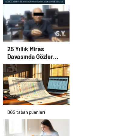
UETDS Nedir ? Uetds.com
İle Akıllı Dijital Taşımacılık
Yazılımı
25 Yıllık Miras
Davasında Gözler
Temmuz Ayındaki
Karar Duruşmasına
Çevrildi
DGS taban puanları