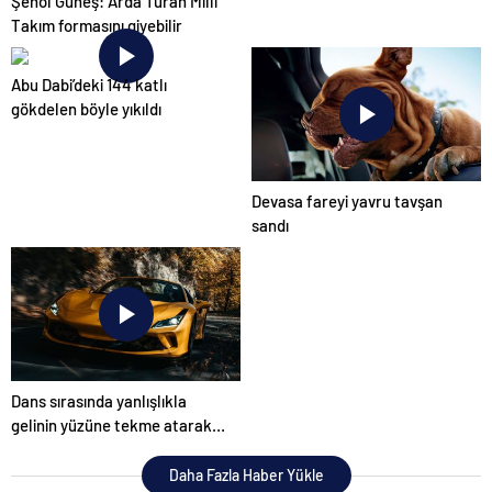
Şenol Güneş: Arda Turan Milli
Takım formasını giyebilir
Abu Dabi’deki 144 katlı
gökdelen böyle yıkıldı
Devasa fareyi yavru tavşan
sandı
Dans sırasında yanlışlıkla
gelinin yüzüne tekme atarak
düğünü mahvetti
Daha Fazla Haber Yükle