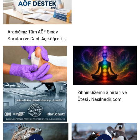
Aradığınız Tüm AÖF Sınav
Soruları ve Canlı Açıköğretim
Forumu Burada
Ortopodoloji İle Diyabetik
Zihnin Gizemli Sınırları ve
Ayak Yarası Tedavisi
Ötesi : Nasılnedir.com
UETDS Nedir ? Uetds.com
İle Akıllı Dijital Taşımacılık