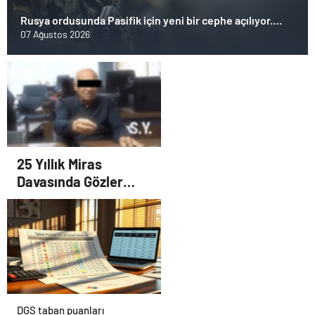
Rusya ordusunda Pasifik için yeni bir cephe açılıyor.
Çin’in ilk tepkisi!
07 Ağustos 2026
25 Yıllık Miras
Davasında Gözler
Temmuz Ayındaki
Karar Duruşmasına
Çevrildi
DGS taban puanları