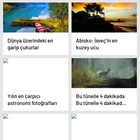
Dünya üzerindeki en
Abisko: İsveç’in en
garip çukurlar
kuzey ucu
Yılın en çarpıcı
Bu tünelle 4 dakikada
astronomi fotoğrafları
Bu tünelle 4 dakikada
“iklim” değişecek