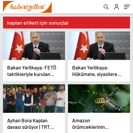
kaplan etiketi için sonuçlar
Bakan Yerlikaya: FETÖ
Bakan Yerlikaya:
taktikleriyle kurulan
Hükümete, siyasilere
tuzakları yerle bir
oyun kurmaya
edeceğiz
çalışanların tuzaklarını
yerle bir edeceğiz
Ayhan Bora Kaplan
Amazon
davası sürüyor | TRT
örümceklerinin