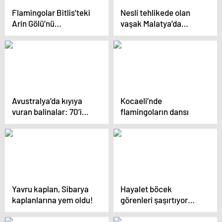
Flamingolar Bitlis’teki
Nesli tehlikede olan
Arin Gölü’nü
vaşak Malatya’da
renklendirdi
görüntülendi
Avustralya’da kıyıya
Kocaeli’nde
vuran balinalar: 70’i
flamingoların dansı
kurtarıldı, 380’i öldü
Yavru kaplan, Sibarya
Hayalet böcek
kaplanlarına yem oldu!
görenleri şaşırtıyor…