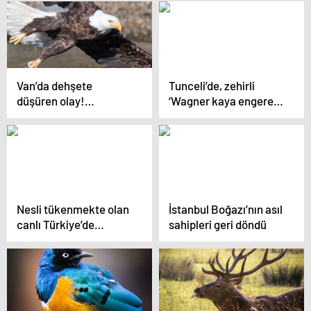
Van’da dehşete
Tunceli’de, zehirli
düşüren olay!
‘Wagner kaya engereği’
Tonlarcası kurtarıldı
bulundu!
Nesli tükenmekte olan
İstanbul Boğazı’nın asıl
canlı Türkiye’de
sahipleri geri döndü
bulundu