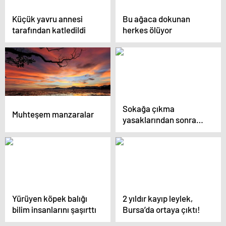
Küçük yavru annesi
Bu ağaca dokunan
tarafından katledildi
herkes ölüyor
Sokağa çıkma
Muhteşem manzaralar
yasaklarından sonra
köpek satışları arttı
Yürüyen köpek balığı
2 yıldır kayıp leylek,
bilim insanlarını şaşırttı
Bursa’da ortaya çıktı!