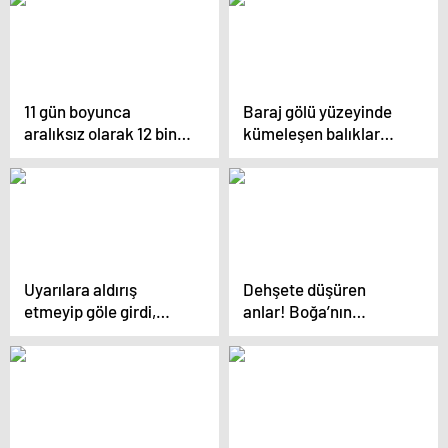
11 gün boyunca
Baraj gölü yüzeyinde
aralıksız olarak 12 bin
kümeleşen balıklar
kilometre uçtu
şaşırttı
Uyarılara aldırış
Dehşete düşüren
etmeyip göle girdi,
anlar! Boğa’nın
timsaha yem oldu
gazabına uğradı…