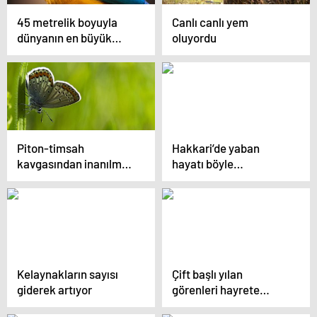
45 metrelik boyuyla
Canlı canlı yem
dünyanın en büyük
oluyordu
canlısı, canlı olarak
bulundu!
Piton-timsah
Hakkari’de yaban
kavgasından inanılmaz
hayatı böyle
görüntüler
görüntülendi
Kelaynakların sayısı
Çift başlı yılan
giderek artıyor
görenleri hayrete
düşürdü