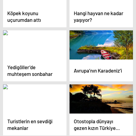
Köpek koyunu
Hangi hayvan ne kadar
uçurumdan attı
yaşıyor?
Yedigöller’de
Avrupa’nın Karadeniz’i
muhteşem sonbahar
Turistlerin en sevdiği
Otostopla dünyayı
mekanlar
gezen kızın Türkiye
fotoğrafları