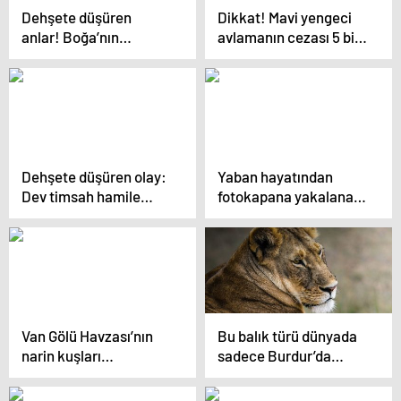
Dehşete düşüren
Dikkat! Mavi yengeci
anlar! Boğa’nın
avlamanın cezası 5 bin
gazabına uğradı…
TL
Dehşete düşüren olay:
Yaban hayatından
Dev timsah hamile
fotokapana yakalanan
kadını yedi!
anlar hayrete düşürdü
Van Gölü Havzası’nın
Bu balık türü dünyada
narin kuşları
sadece Burdur’da
flamingolar
yaşıyor! Nesli
tükenmek üzere