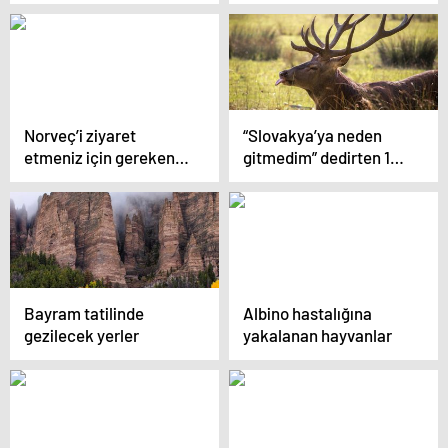
binası önündeki
esrarengiz dünyalarına
fotoğrafa açıklama:
gitmeye hazır olun.
“En büyük hatam”
Norveç’i ziyaret
“Slovakya’ya neden
etmeniz için gereken
gitmedim” dedirten 12
25 sebep
fotoğraf
Bayram tatilinde
Albino hastalığına
gezilecek yerler
yakalanan hayvanlar