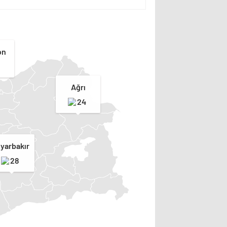
on
Ağrı
24
iyarbakır
28