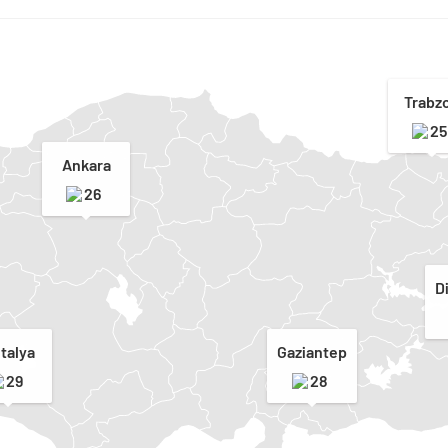
Trabz
25
Ankara
26
D
talya
Gaziantep
29
28