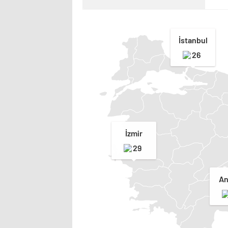
İstanbul
26
İzmir
29
An