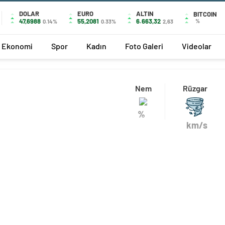
DOLAR
EURO
ALTIN
BITCOIN
47,6988
55,2081
6.663,32
%
0.14%
0.33%
2,63
Ekonomi
Spor
Kadın
Foto Galeri
Videolar
Nem
Rüzgar
%
km/s