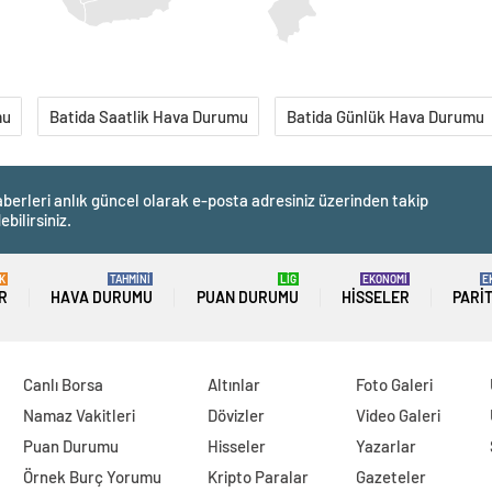
mu
Batida Saatlik Hava Durumu
Batida Günlük Hava Durumu
berleri anlık güncel olarak e-posta adresiniz üzerinden takip
ebilirsiniz.
K
TAHMİNİ
LİG
EKONOMİ
E
R
HAVA DURUMU
PUAN DURUMU
HISSELER
PARI
Canlı Borsa
Altınlar
Foto Galeri
Namaz Vakitleri
Dövizler
Video Galeri
Puan Durumu
Hisseler
Yazarlar
Örnek Burç Yorumu
Kripto Paralar
Gazeteler