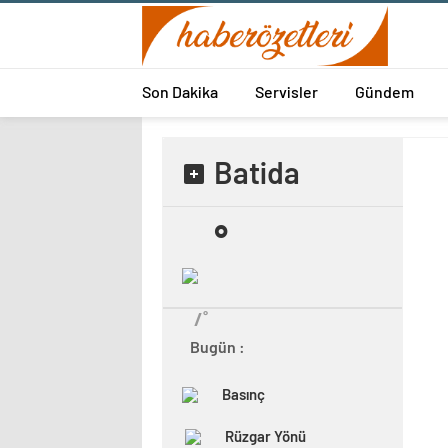
Son Dakika
Servisler
Gündem
Batida
˚
/˚
Bugün :
Basınç
Rüzgar Yönü