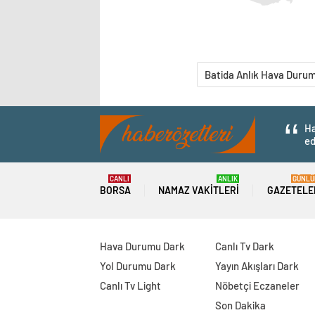
Batida Anlık Hava Duru
Ha
ed
CANLI
ANLIK
GÜNLÜ
BORSA
NAMAZ VAKITLERI
GAZETELE
Hava Durumu Dark
Canlı Tv Dark
Yol Durumu Dark
Yayın Akışları Dark
Canlı Tv Light
Nöbetçi Eczaneler
Son Dakika