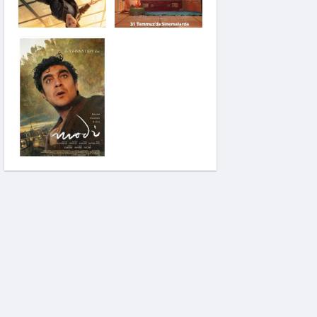
Saplantı
Modi: Deliliğin
Kanadında Üç Gün
Pinokyo: Kanlı Masal
İzci Takımı: Şelalenin
Peşinde