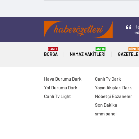
Ha
ed
CANLI
ANLIK
GÜNLÜ
BORSA
NAMAZ VAKITLERI
GAZETELE
Hava Durumu Dark
Canlı Tv Dark
Yol Durumu Dark
Yayın Akışları Dark
Canlı Tv Light
Nöbetçi Eczaneler
Son Dakika
smm panel