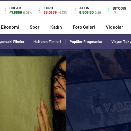
DOLAR
EURO
ALTIN
BITCOIN
47,6859
55,0639
6.505,50
%
0.05%
-0.13%
0,20
Ekonomi
Spor
Kadın
Foto Galeri
Videolar
yondaki Filmler
Haftanın Filmleri
Popüler Fragmanlar
Vizyon Tak