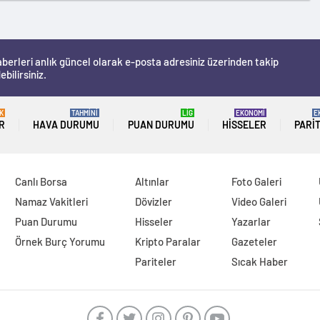
berleri anlık güncel olarak e-posta adresiniz üzerinden takip
ebilirsiniz.
K
TAHMİNİ
LİG
EKONOMİ
E
R
HAVA DURUMU
PUAN DURUMU
HISSELER
PARI
Canlı Borsa
Altınlar
Foto Galeri
Namaz Vakitleri
Dövizler
Video Galeri
Puan Durumu
Hisseler
Yazarlar
Örnek Burç Yorumu
Kripto Paralar
Gazeteler
Pariteler
Sıcak Haber