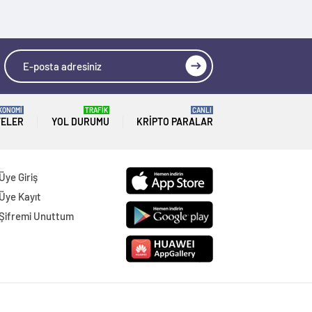
KONOMİ
TRAFİK
CANLI
TELER
YOL DURUMU
KRIPTO PARALAR
Üye Giriş
Üye Kayıt
Şifremi Unuttum