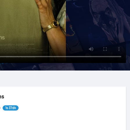
ms
1s 37dk