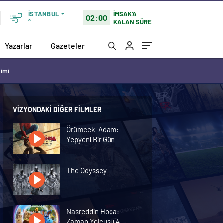
İMSAK'A
İSTANBUL
02:00
KALAN SÜRE
°
Yazarlar
Gazeteler
vimi
VIZYONDAKI DIĞER FILMLER
Örümcek-Adam:
Yepyeni Bir Gün
The Odyssey
Nasreddin Hoca:
Zaman Yolcusu 4